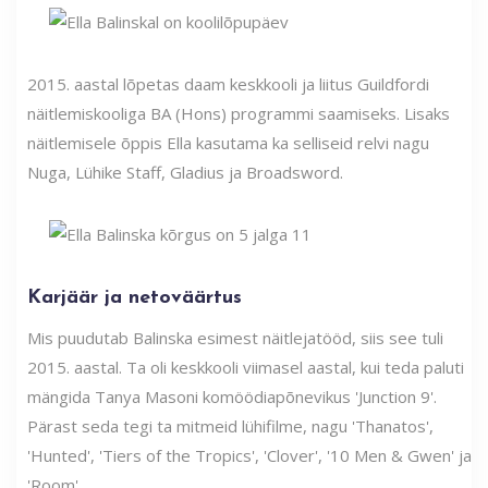
2015. aastal lõpetas daam keskkooli ja liitus Guildfordi
näitlemiskooliga BA (Hons) programmi saamiseks. Lisaks
näitlemisele õppis Ella kasutama ka selliseid relvi nagu
Nuga, Lühike Staff, Gladius ja Broadsword.
Karjäär ja netoväärtus
Mis puudutab Balinska esimest näitlejatööd, siis see tuli
2015. aastal. Ta oli keskkooli viimasel aastal, kui teda paluti
mängida Tanya Masoni komöödiapõnevikus 'Junction 9'.
Pärast seda tegi ta mitmeid lühifilme, nagu 'Thanatos',
'Hunted', 'Tiers of the Tropics', 'Clover', '10 Men & Gwen' ja
'Room'.