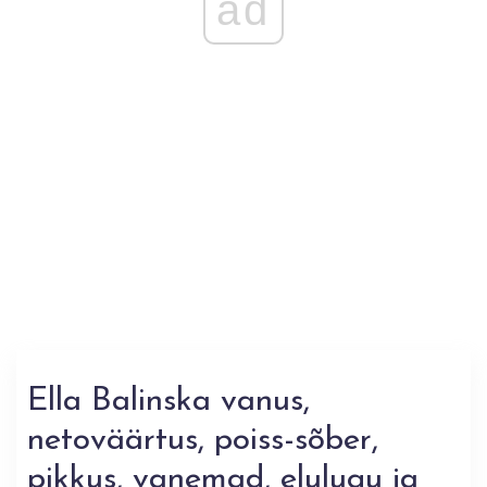
ad
Ella Balinska vanus,
netoväärtus, poiss-sõber,
pikkus, vanemad, elulugu ja