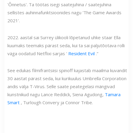
'Õnnetus'. Ta töötas isegi saatejuhina / saatejuhina
sellistes auhinnafunktsioonides nagu 'The Game Awards
2021'.
2022. aastal sai Surrey ülikooli lõpetanud uhke staar Ella
kuumaks teemaks pärast seda, kui ta sai paljutõotava rolli
väga oodatud Netflixi sarjas '
Resident Evil
.”
See edukas filmifrantsiisi spinoff kajastab maailma kuvandit
30 aastat pärast seda, kui kurikuulus Umbrella Corporation
andis välja T-Virus. Selle saate peategelasi mängivad
kunstnikud nagu Lance Reddick, Siena Agudong,
Tamara
Smart
, Turlough Convery ja Connor Tribe.