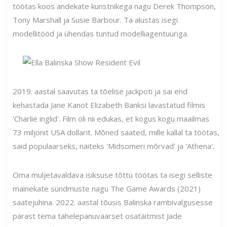
töötas koos andekate kunstnikega nagu Derek Thompson,
Tony Marshall ja Susie Barbour. Ta alustas isegi
modellitööd ja ühendas tuntud modelliagentuuriga.
2019. aastal saavutas ta tõelise jackpoti ja sai end
kehastada Jane Kanot Elizabeth Banksi lavastatud filmis
'Charlie inglid'. Film oli nii edukas, et kogus kogu maailmas
73 miljonit USA dollarit. Mõned saated, mille kallal ta töötas,
said populaarseks, näiteks 'Midsomeri mõrvad' ja 'Athena'.
Oma muljetavaldava isiksuse tõttu töötas ta isegi selliste
mainekate sündmuste nagu The Game Awards (2021)
saatejuhina. 2022. aastal tõusis Balinska rambivalgusesse
pärast tema tähelepanuväärset osatäitmist Jade