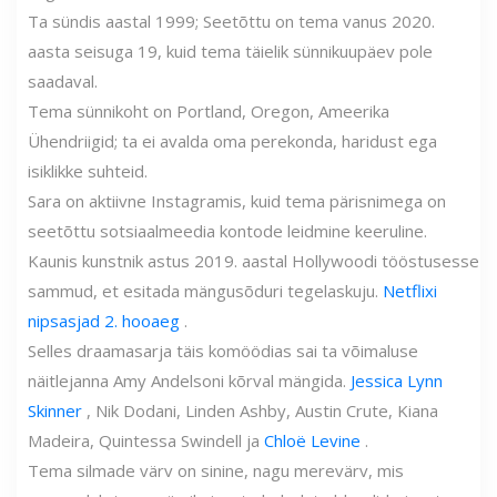
Ta sündis aastal 1999; Seetõttu on tema vanus 2020.
aasta seisuga 19, kuid tema täielik sünnikuupäev pole
saadaval.
Tema sünnikoht on Portland, Oregon, Ameerika
Ühendriigid; ta ei avalda oma perekonda, haridust ega
isiklikke suhteid.
Sara on aktiivne Instagramis, kuid tema pärisnimega on
seetõttu sotsiaalmeedia kontode leidmine keeruline.
Kaunis kunstnik astus 2019. aastal Hollywoodi tööstusesse
sammud, et esitada mängusõduri tegelaskuju.
Netflixi
nipsasjad 2. hooaeg
.
Selles draamasarja täis komöödias sai ta võimaluse
näitlejanna Amy Andelsoni kõrval mängida.
Jessica Lynn
Skinner
, Nik Dodani, Linden Ashby, Austin Crute, Kiana
Madeira, Quintessa Swindell ja
Chloë Levine
.
Tema silmade värv on sinine, nagu merevärv, mis