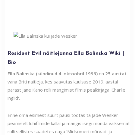
Resident Evil näitlejanna Ella Balinska Wiki |
Bio
Ella Balinska (sündinud 4. oktoobril 1996)
on
25 aastat
vana Briti näitleja, kes saavutas kuulsuse 2019. aastal
pärast Jane Kano rolli mängimist filmis pealkirjaga 'Charlie
inglid'.
Enne oma esimest suurt pausi töötas ta Jade Wesker
peamiselt lühifilmide kallal ja mängis isegi mõnda väiksemat
rolli sellistes saadetes nagu 'Midsomeri mõrvad' ja