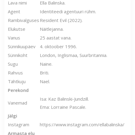
Lava nimi
Ella Balinska.
Agent
Identiteedi agentuuri rühm.
Rambivalguses
Resident Evil (2022).
Elukutse
Näitlejanna.
Vanus
25 aastat vana.
Sünnikuupäev
4. oktoober 1996.
Sünnikoht
London, Inglismaa, Suurbritannia.
Sugu
Naine.
Rahvus
Briti.
Tähtkuju
Nael.
Perekond
Isa: Kaz Balinski-Jundzill.
Vanemad
Ema: Lorraine Pascale.
Jälgi
Instagram
https://www.instagram.com/ellabalinska/
Armasta elu