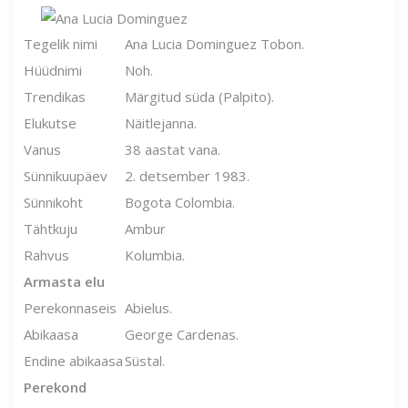
Tegelik nimi
Ana Lucia Dominguez Tobon.
Hüüdnimi
Noh.
Trendikas
Märgitud süda (Palpito).
Elukutse
Näitlejanna.
Vanus
38 aastat vana.
Sünnikuupäev
2. detsember 1983.
Sünnikoht
Bogota Colombia.
Tähtkuju
Ambur
Rahvus
Kolumbia.
Armasta elu
Perekonnaseis
Abielus.
Abikaasa
George Cardenas.
Endine abikaasa
Süstal.
Perekond