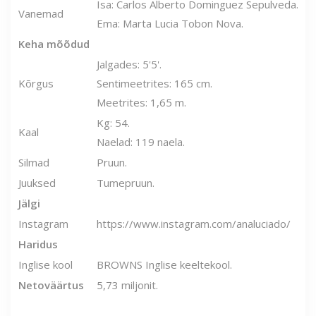
Isa: Carlos Alberto Dominguez Sepulveda.
Vanemad
Ema: Marta Lucia Tobon Nova.
Keha mõõdud
Jalgades: 5'5'.
Kõrgus
Sentimeetrites: 165 cm.
Meetrites: 1,65 m.
Kg: 54.
Kaal
Naelad: 119 naela.
Silmad
Pruun.
Juuksed
Tumepruun.
Jälgi
Instagram
https://www.instagram.com/analuciado/
Haridus
Inglise kool
BROWNS Inglise keeltekool.
Netoväärtus
5,73 miljonit.