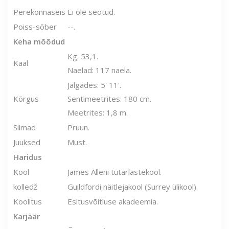
Perekonnaseis
Ei ole seotud.
Poiss-sõber
--.
Keha mõõdud
Kg: 53,1.
Kaal
Naelad: 117 naela.
Jalgades: 5' 11'.
Kõrgus
Sentimeetrites: 180 cm.
Meetrites: 1,8 m.
Silmad
Pruun.
Juuksed
Must.
Haridus
Kool
James Alleni tütarlastekool.
kolledž
Guildfordi näitlejakool (Surrey ülikool).
Koolitus
Esitusvõitluse akadeemia.
Karjäär