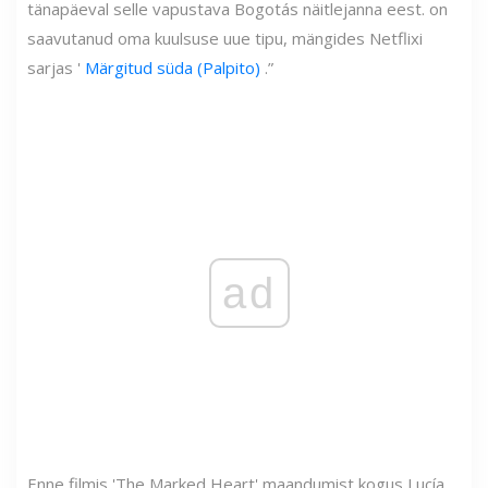
tänapäeval selle vapustava Bogotás näitlejanna eest. on
saavutanud oma kuulsuse uue tipu, mängides Netflixi
sarjas '
Märgitud süda (Palpito)
.”
ad
Enne filmis 'The Marked Heart' maandumist kogus Lucía