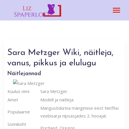
Sara Metzger Wiki, näitleja,
vanus, pikkus ja elulugu
Näitlejannad
Kuulus nimi
Sara Metzger.
Amet
Modell ja näitleja.
Mängusõdurina mängimise eest Netflixi
Populaarne
veebisarja nipsasjades 2. hooajal.
Sünnikoht
Portland, Oregon.