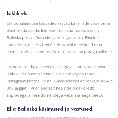
Isiklik elu
Ella populaarsuse kasvades kasvab ka fännide soov tema
elust teada saada. Inimesed tahavad teada, mis on
Balinska poiss-sõbra nimi ja kellega ta käib. Fännide
soovide täitmiseks tegi Celebsweeki meeskond oma
uurimistööd ja saime teada, et Balinska on praegu vallaline.
Saime ka teada, et ta ei ole kellegagi suhtes. Kui soovid Ella
isiklikku elu lähemalt tunda, siis saad jälgida tema
Instagrami kontot. Tema IG-käepidemel on rohkem kui 475
000 jälgijat. Tal on endiselt hea side oma kolledži
sõpradega ja meeldib nendega vabal ajal aega veeta.
Ella Balinska küsimused ja vastused
Küsimused: kui palju on Ella Balinska vanus?