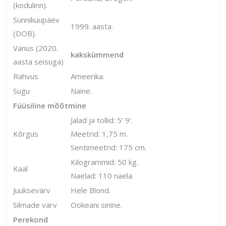
(kodulinn).
Sünnikuupäev
1999. aasta.
(DOB).
Vanus (2020.
kakskümmend
aasta seisuga)
Rahvus
Ameerika.
Sugu
Naine.
Füüsiline mõõtmine
Jalad ja tollid: 5' 9'.
Kõrgus
Meetrid: 1,75 m.
Sentimeetrid: 175 cm.
Kilogrammid: 50 kg.
Kaal
Naelad: 110 naela.
Juuksevärv
Hele Blond.
Silmade värv
Ookeani sinine.
Perekond