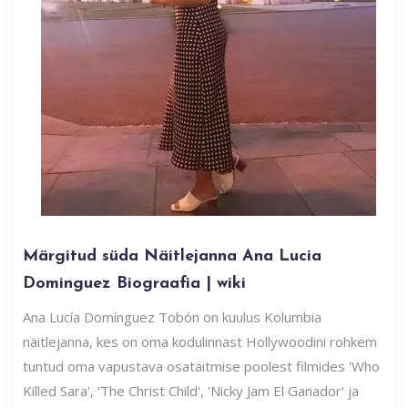
Märgitud süda Näitlejanna Ana Lucia
Dominguez Biograafia | wiki
Ana Lucía Domínguez Tobón on kuulus Kolumbia
näitlejanna, kes on oma kodulinnast Hollywoodini rohkem
tuntud oma vapustava osatäitmise poolest filmides 'Who
Killed Sara', 'The Christ Child', 'Nicky Jam El Ganador' ja