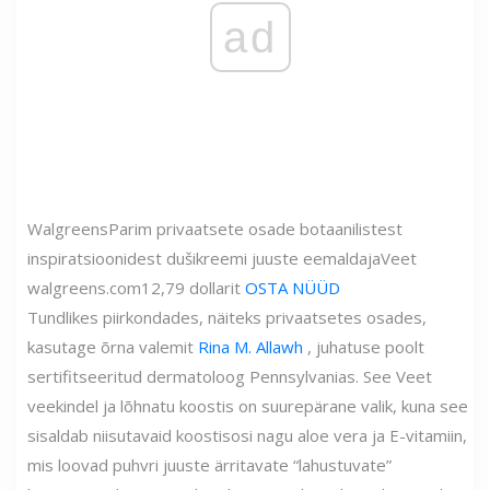
ad
Walgreens
Parim privaatsete osade botaanilistest
inspiratsioonidest dušikreemi juuste eemaldaja
Veet
walgreens.com
12,79 dollarit
OSTA NÜÜD
Tundlikes piirkondades, näiteks privaatsetes osades,
kasutage õrna valemit
Rina M. Allawh
, juhatuse poolt
sertifitseeritud dermatoloog Pennsylvanias. See Veet
veekindel ja lõhnatu koostis on suurepärane valik, kuna see
sisaldab niisutavaid koostisosi nagu aloe vera ja E-vitamiin,
mis loovad puhvri juuste ärritavate “lahustuvate”