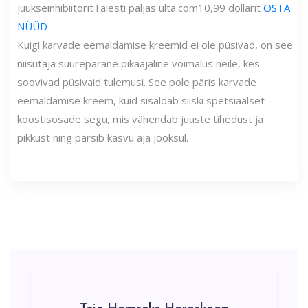
juukseinhibiitorit
Täiesti paljas
ulta.com
10,99 dollarit
OSTA
NÜÜD
Kuigi karvade eemaldamise kreemid ei ole püsivad, on see
niisutaja suurepärane pikaajaline võimalus neile, kes
soovivad püsivaid tulemusi. See pole päris karvade
eemaldamise kreem, kuid sisaldab siiski spetsiaalset
koostisosade segu, mis vähendab juuste tihedust ja
pikkust ning pärsib kasvu aja jooksul.