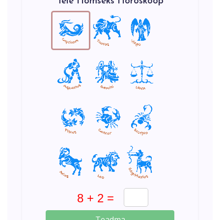
Teie Homseks Horoskoop
Teadma