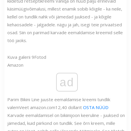
kiidetud retseptikreemi Vaniqa on nüüd palju erinevaid
käsimüügivõimalusi, millest enamik sobib kõigile - ka neile,
kellel on tundlik nahk või jämedad juuksed - ja kõigile
kehaosadele - jalgadele. nägu ja jah, isegi teie privaatsed
osad. Siin on parimad karvade eemaldamise kreemid selle
töö jaoks.
Kuva galerii
9
Fotod
Amazon
ad
Parim Bikini Line juuste eemaldamise kreemi tundlik
valem
Veet
amazon.com
12,40 dollarit
OSTA NÜÜD
Karvade eemaldamisel on bikiinijoon keeruline - juuksed on
jämedad, kuid piirkond on tundlik. See õrn kreem, mille
autor on Veet, sobib selle ülesande täitmiseks. See tõstab