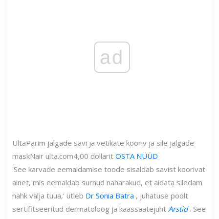
ad
Ulta
Parim jalgade savi ja vetikate kooriv ja sile jalgade
mask
Nair
ulta.com
4,00 dollarit
OSTA NÜÜD
'See karvade eemaldamise toode sisaldab savist koorivat
ainet, mis eemaldab surnud naharakud, et aidata siledam
nahk välja tuua,' ütleb
Dr Sonia Batra
, juhatuse poolt
sertifitseeritud dermatoloog ja kaassaatejuht
Arstid
. See