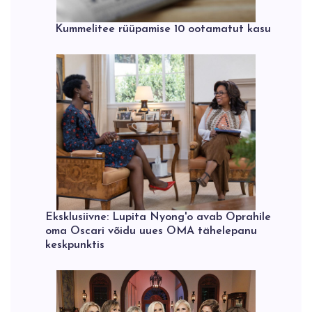
Kummelitee rüüpamise 10 ootamatut kasu
Eksklusiivne: Lupita Nyong'o avab Oprahile
oma Oscari võidu uues OMA tähelepanu
keskpunktis