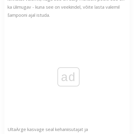
ka ülimugav - kuna see on veekindel, võite lasta valemil
šampooni ajal istuda.
ad
Ulta
Ärge kasvage seal kehaniisutajat ja