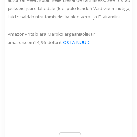
juukseid juure lähedale (loe: pole kände!) Vaid viie minutiga,
kuid sisaldab niisutamiseks ka aloe verat ja E-vitamiini.
Amazon
Pritsib ära Maroko argaaniaõli
Nair
amazon.com
14,96 dollarit
OSTA NÜÜD