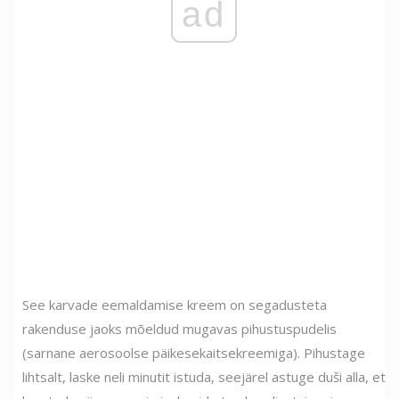
ad
See karvade eemaldamise kreem on segadusteta
rakenduse jaoks mõeldud mugavas pihustuspudelis
(sarnane aerosoolse päikesekaitsekreemiga). Pihustage
lihtsalt, laske neli minutit istuda, seejärel astuge duši alla, et