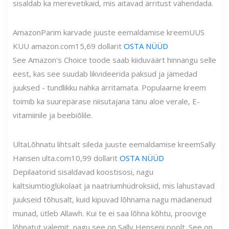
sisaldab ka merevetikaid, mis aitavad ärritust vähendada.
Amazon
Parim karvade juuste eemaldamise kreem
UUS
KUU
amazon.com
15,69 dollarit
OSTA NÜÜD
See Amazon's Choice toode saab kiiduväärt hinnangu selle
eest, kas see suudab likvideerida paksud ja jämedad
juuksed - tundlikku nahka ärritamata. Populaarne kreem
toimib ka suurepärase niisutajana tänu aloe verale, E-
vitamiinile ja beebiõlile.
Ulta
Lõhnatu lihtsalt sileda juuste eemaldamise kreem
Sally
Hansen
ulta.com
10,99 dollarit
OSTA NÜÜD
Depilaatorid sisaldavad koostisosi, nagu
kaltsiumtioglükolaat ja naatriumhüdroksiid, mis lahustavad
juukseid tõhusalt, kuid kipuvad lõhnama nagu mädanenud
munad, ütleb Allawh. Kui te ei saa lõhna kõhtu, proovige
lõhnatut valemit, nagu see on Sally Henseni poolt. See on