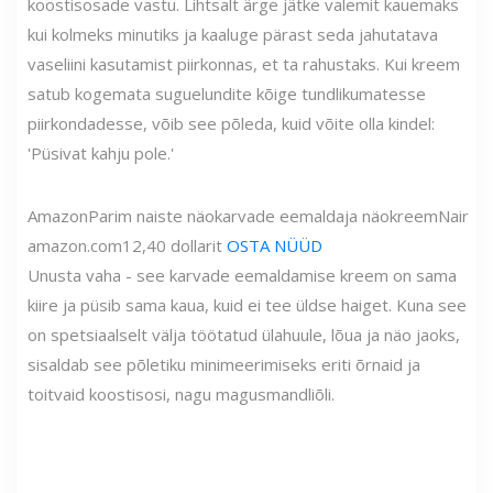
koostisosade vastu. Lihtsalt ärge jätke valemit kauemaks
kui kolmeks minutiks ja kaaluge pärast seda jahutatava
vaseliini kasutamist piirkonnas, et ta rahustaks. Kui kreem
satub kogemata suguelundite kõige tundlikumatesse
piirkondadesse, võib see põleda, kuid võite olla kindel:
'Püsivat kahju pole.'
Amazon
Parim naiste näokarvade eemaldaja näokreem
Nair
amazon.com
12,40 dollarit
OSTA NÜÜD
Unusta vaha - see karvade eemaldamise kreem on sama
kiire ja püsib sama kaua, kuid ei tee üldse haiget. Kuna see
on spetsiaalselt välja töötatud ülahuule, lõua ja näo jaoks,
sisaldab see põletiku minimeerimiseks eriti õrnaid ja
toitvaid koostisosi, nagu magusmandliõli.