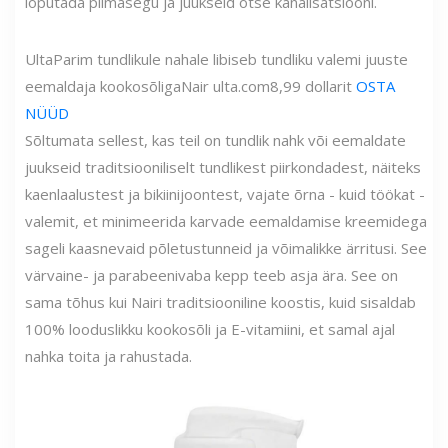
loputada piimasegu ja juukseid otse kanalisatsiooni.
Ulta
Parim tundlikule nahale libiseb tundliku valemi juuste
eemaldaja kookosõliga
Nair
ulta.com
8,99 dollarit
OSTA
NÜÜD
Sõltumata sellest, kas teil on tundlik nahk või eemaldate
juukseid traditsiooniliselt tundlikest piirkondadest, näiteks
kaenlaalustest ja bikiinijoontest, vajate õrna - kuid töökat -
valemit, et minimeerida karvade eemaldamise kreemidega
sageli kaasnevaid põletustunneid ja võimalikke ärritusi. See
värvaine- ja parabeenivaba kepp teeb asja ära. See on
sama tõhus kui Nairi traditsiooniline koostis, kuid sisaldab
100% looduslikku kookosõli ja E-vitamiini, et samal ajal
nahka toita ja rahustada.