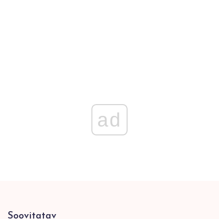
ad
Soovitatav