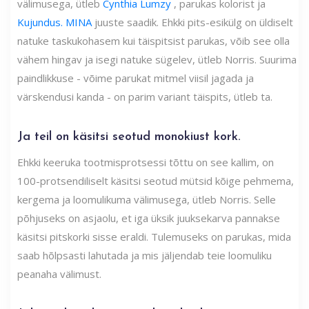
välimusega, ütleb
Cynthia Lumzy
, parukas kolorist ja
Kujundus. MINA
juuste saadik. Ehkki pits-esikülg on üldiselt
natuke taskukohasem kui täispitsist parukas, võib see olla
vähem hingav ja isegi natuke sügelev, ütleb Norris. Suurima
paindlikkuse - võime parukat mitmel viisil jagada ja
värskendusi kanda - on parim variant täispits, ütleb ta.
Ja teil on käsitsi seotud monokiust kork.
Ehkki keeruka tootmisprotsessi tõttu on see kallim, on
100-protsendiliselt käsitsi seotud mütsid kõige pehmema,
kergema ja loomulikuma välimusega, ütleb Norris. Selle
põhjuseks on asjaolu, et iga üksik juuksekarva pannakse
käsitsi pitskorki sisse eraldi. Tulemuseks on parukas, mida
saab hõlpsasti lahutada ja mis jäljendab teie loomuliku
peanaha välimust.