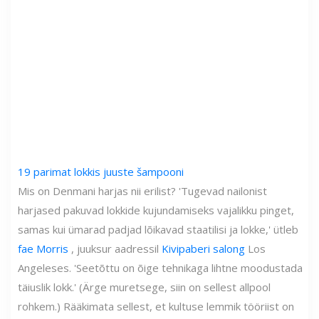
19 parimat lokkis juuste šampooni
Mis on Denmani harjas nii erilist? 'Tugevad nailonist
harjased pakuvad lokkide kujundamiseks vajalikku pinget,
samas kui ümarad padjad lõikavad staatilisi ja lokke,' ütleb
fae Morris
, juuksur aadressil
Kivipaberi salong
Los
Angeleses. 'Seetõttu on õige tehnikaga lihtne moodustada
täiuslik lokk.' (Ärge muretsege, siin on sellest allpool
rohkem.) Rääkimata sellest, et kultuse lemmik tööriist on