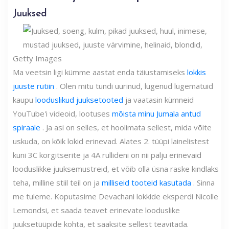
Juuksed
Getty Images
Ma veetsin ligi kümme aastat enda täiustamiseks
lokkis
juuste rutiin
. Olen mitu tundi uurinud, lugenud lugematuid
kaupu
looduslikud juuksetooted
ja vaatasin kümneid
YouTube'i videoid, lootuses
mõista minu Jumala antud
spiraale
. Ja asi on selles, et hoolimata sellest, mida võite
uskuda, on kõik lokid erinevad. Alates 2. tüüpi lainelistest
kuni 3C korgitserite ja 4A rullideni on nii palju erinevaid
looduslikke juuksemustreid, et võib olla üsna raske kindlaks
teha, milline stiil teil on ja
milliseid tooteid kasutada
. Sinna
me tuleme. Koputasime Devachani lokkide eksperdi Nicolle
Lemondsi, et saada teavet erinevate looduslike
juuksetüüpide kohta, et saaksite sellest teavitada.