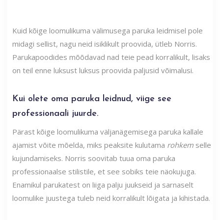
Kuid kõige loomulikuma välimusega paruka leidmisel pole
midagi sellist, nagu neid isiklikult proovida, ütleb Norris.
Parukapoodides mõõdavad nad teie pead korralikult, lisaks
on teil enne luksust luksus proovida paljusid võimalusi.
Kui olete oma paruka leidnud, viige see
professionaali juurde.
Pärast kõige loomulikuma väljanägemisega paruka kallale
ajamist võite mõelda, miks peaksite kulutama
rohkem
selle
kujundamiseks. Norris soovitab tuua oma paruka
professionaalse stilistile, et see sobiks teie näokujuga.
Enamikul parukatest on liiga palju juukseid ja sarnaselt
loomulike juustega tuleb neid korralikult lõigata ja kihistada.