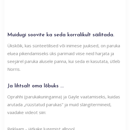
Muidugi soovite ka seda korralikult säilitada.
Ükskõik, kas sünteetilised või inimese juuksed, on paruka
eluea pikendamiseks üks parimaid viise neid harjata ja
seejärel paruka alusele panna, kui seda ei kasutata, ütleb
Norris.
Ja lihtsalt oma lõbuks ...
Oprahhi (parukakuninganna) ja Gayle vaatamiseks, kuidas
arutada „rüüstatud parukas” ja muid slängitermineid,
vaadake videot siin:
Reklaam - jätkake lugemist allpool