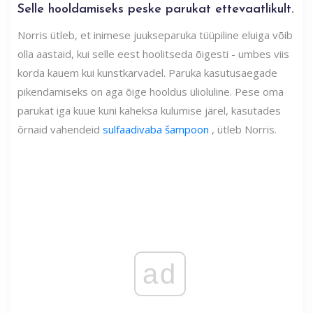
Selle hooldamiseks peske parukat ettevaatlikult.
Norris ütleb, et inimese juukseparuka tüüpiline eluiga võib
olla aastaid, kui selle eest hoolitseda õigesti - umbes viis
korda kauem kui kunstkarvadel. Paruka kasutusaegade
pikendamiseks on aga õige hooldus ülioluline. Pese oma
parukat iga kuue kuni kaheksa kulumise järel, kasutades
õrnaid vahendeid
sulfaadivaba šampoon
, ütleb Norris.
ad