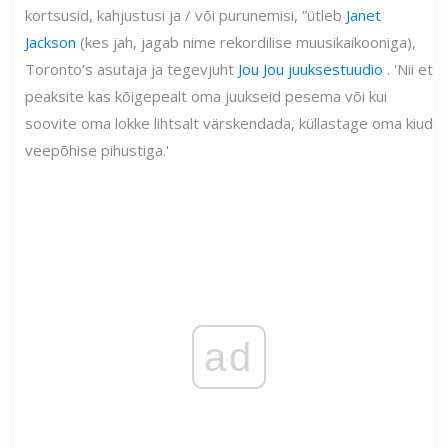
kortsusid, kahjustusi ja / või purunemisi, ”ütleb
Janet
Jackson
(kes jah, jagab nime rekordilise muusikaikooniga),
Toronto’s asutaja ja tegevjuht
Jou Jou juuksestuudio
. 'Nii et
peaksite kas kõigepealt oma juukseid pesema või kui
soovite oma lokke lihtsalt värskendada, küllastage oma kiud
veepõhise pihustiga.'
ad