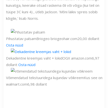
kuivatiga, keerake otsad raskema õli või võiga (kui teil on
tüüpe 3C kuni 4) , ütleb Jackson. 'Mõni läikiv spreis sobib
kõigile,' lisab Norris.
Pihustatav palsam
Briogeo
briogeohair.com
20,00 dollarit
Osta nüüd
Dekadentne kreemjas vaht + lokid
OGX
amazon.com
6,97
dollarit
Osta nüüd
Võimendatud tekstuuridega kujundav võikreem
Kus see on
walmart.com
6,98 dollarit