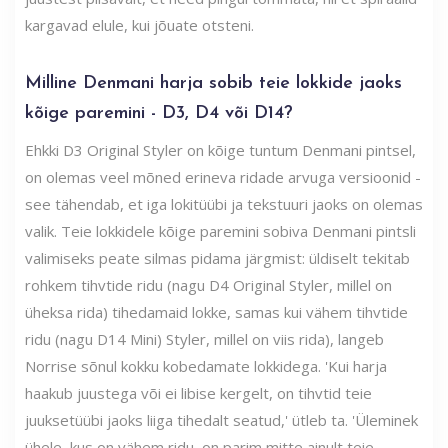
kargavad elule, kui jõuate otsteni.
Milline Denmani harja sobib teie lokkide jaoks
kõige paremini - D3, D4 või D14?
Ehkki D3 Original Styler on kõige tuntum Denmani pintsel,
on olemas veel mõned erineva ridade arvuga versioonid -
see tähendab, et iga lokitüübi ja tekstuuri jaoks on olemas
valik. Teie lokkidele kõige paremini sobiva Denmani pintsli
valimiseks peate silmas pidama järgmist: üldiselt tekitab
rohkem tihvtide ridu (nagu D4 Original Styler, millel on
üheksa rida) tihedamaid lokke, samas kui vähem tihvtide
ridu (nagu D14 Mini) Styler, millel on viis rida), langeb
Norrise sõnul kokku kobedamate lokkidega. 'Kui harja
haakub juustega või ei libise kergelt, on tihvtid teie
juuksetüübi jaoks liiga tihedalt seatud,' ütleb ta. 'Üleminek
ühele, kus on vähem ridu, on parim mitte ainult teie