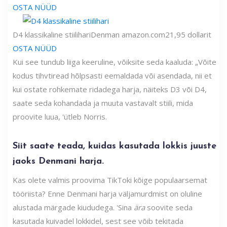
OSTA NÜÜD
D4 klassikaline stiilihari
Denman
amazon.com
21,95 dollarit
OSTA NÜÜD
Kui see tundub liiga keeruline, võiksite seda kaaluda: „Võite
kodus tihvtiread hõlpsasti eemaldada või asendada, nii et
kui ostate rohkemate ridadega harja, näiteks D3 või D4,
saate seda kohandada ja muuta vastavalt stiili, mida
proovite luua, 'ütleb Norris.
Siit saate teada, kuidas kasutada lokkis juuste
jaoks Denmani harja.
Kas olete valmis proovima TikToki kõige populaarsemat
tööriista? Enne Denmani harja väljamurdmist on oluline
alustada märgade kiududega. 'Sina
ära
soovite seda
kasutada kuivadel lokkidel, sest see võib tekitada