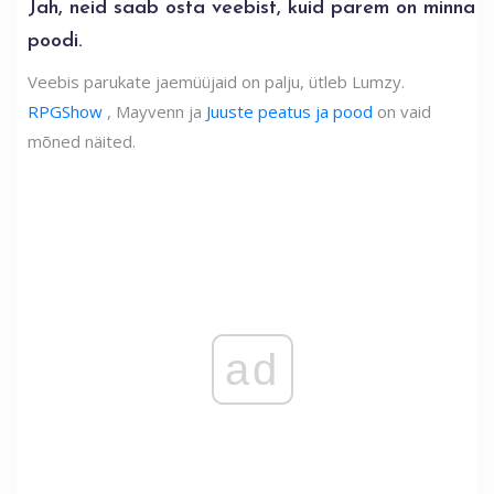
Jah, neid saab osta veebist, kuid parem on minna
poodi.
Veebis parukate jaemüüjaid on palju, ütleb Lumzy.
RPGShow
, Mayvenn ja
Juuste peatus ja pood
on vaid
mõned näited.
ad