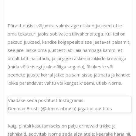
Pärast dušist väljumist valmistage niisked juuksed ette
oma tekstuuri jaoks sobivate stiilivahenditega. Kui teil on
paksud juuksed, kandke kõigepealt sisse jäetavat palsamit,
seejärel laske oma juustest läbi laia hambaga kamm, et
õrnalt lahti harutada, ja järgige raskema lokkide kreemiga
(mida võite isegi juukseõliga segada); õhukeste või
peenete juuste korral jätke palsam sisse jätmata ja kandke
lokke parandavat vahtu või kerget kreemi, ütleb Norris.
Vaadake seda postitust Instagramis
Denman Brushi (@denmanbrush) jagatud postitus
Kuigi pintsli kasutamiseks on palju erinevaid trikke ja
tehnikaid, soovitab Norris seda algajatele: keerake harja nii,