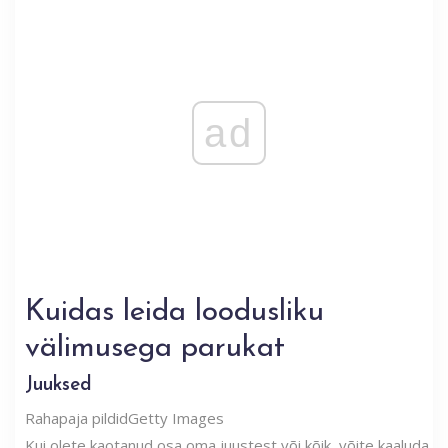
ad
Kuidas leida loodusliku
välimusega parukat
Juuksed
Rahapaja pildid
Getty Images
Kui olete kaotanud osa oma juustest või kõik, võite kaaluda