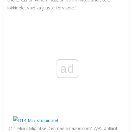
lokkidele, vaid ka juuste tervisele.'
ad
D14 Mini stiilipintsel
Denman
amazon.com
17,95 dollarit