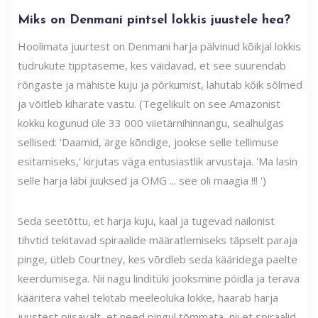
Miks on Denmani pintsel lokkis juustele hea?
Hoolimata juurtest on Denmani harja pälvinud kõikjal lokkis
tüdrukute tipptaseme, kes väidavad, et see suurendab
rõngaste ja mähiste kuju ja põrkumist, lahutab kõik sõlmed
ja võitleb kiharate vastu. (Tegelikult on see Amazonist
kokku kogunud üle 33 000 viietärnihinnangu, sealhulgas
sellised: 'Daamid, ärge kõndige, jookse selle tellimuse
esitamiseks,' kirjutas väga entusiastlik arvustaja. 'Ma lasin
selle harja läbi juuksed ja OMG ... see oli maagia !!! ')
Seda seetõttu, et harja kuju, kaal ja tugevad nailonist
tihvtid tekitavad spiraalide määratlemiseks täpselt paraja
pinge, ütleb Courtney, kes võrdleb seda kääridega paelte
keerdumisega. Nii nagu linditüki jooksmine pöidla ja terava
kääritera vahel tekitab meeleoluka lokke, haarab harja
juustest piisavalt, et need pingul tõmmata, nii et spiraalid