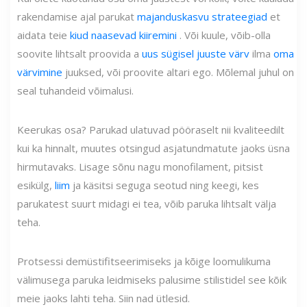
rakendamise ajal parukat
majanduskasvu strateegiad
et
aidata teie
kiud naasevad kiiremini
. Või kuule, võib-olla
soovite lihtsalt proovida a
uus sügisel juuste värv
ilma
oma
värvimine
juuksed, või proovite altari ego. Mõlemal juhul on
seal tuhandeid võimalusi.
Keerukas osa? Parukad ulatuvad pööraselt nii kvaliteedilt
kui ka hinnalt, muutes otsingud asjatundmatute jaoks üsna
hirmutavaks. Lisage sõnu nagu monofilament, pitsist
esikülg,
liim
ja käsitsi seguga seotud ning keegi, kes
parukatest suurt midagi ei tea, võib paruka lihtsalt välja
teha.
Protsessi demüstifitseerimiseks ja kõige loomulikuma
välimusega paruka leidmiseks palusime stilistidel see kõik
meie jaoks lahti teha. Siin nad ütlesid.