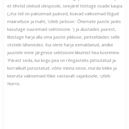
et tihvtid oleksid ülespoole, seejärel töötage osade kaupa
(„Kui teil on paksemad juuksed, lisavad väiksemad lõigud
määratluse ja maht, 'ütleb Jackson.' Õhemate juuste jaoks
kasutage suuremaid sektsioone. ') ja alustades juurest,
libistage harja alla oma juuste pikkuse, pintseldades selle
otstele lähenedes. Kui olete harja eemaldanud, andke
juustele enne järgmise sektsiooni liikumist hea koorimine.
'Pärast seda, kui kogu pea on rõngasteks piitsutatud ja
korralikult purustatud, võite minna sisse, murda lokke ja
keerata väiksemaid lõike vastavalt vajadusele,' ütleb
Norris.