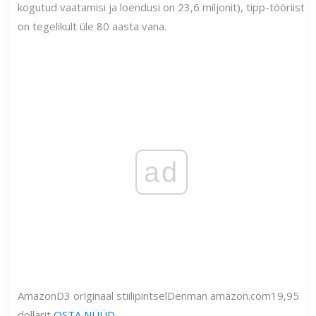
kogutud vaatamisi ja loendusi on 23,6 miljonit), tipp-tööriist
on tegelikult üle 80 aasta vana.
ad
Amazon
D3 originaal stiilipintsel
Denman
amazon.com
19,95
dollarit
OSTA NÜÜD