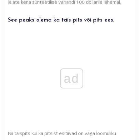
leiate kena sünteetilise variandi 100 dollarile lähemal.
See peaks olema ka täis pits või pits ees.
ad
Nii täispits kui ka pitsist esitiivad on väga loomuliku