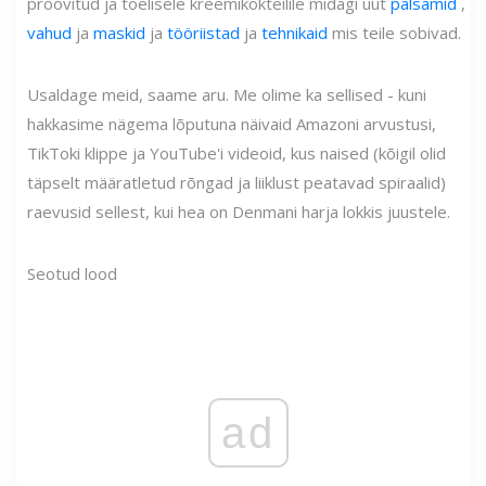
proovitud ja tõelisele kreemikokteilile midagi uut
palsamid
,
vahud
ja
maskid
ja
tööriistad
ja
tehnikaid
mis teile sobivad.
Usaldage meid, saame aru. Me olime ka sellised - kuni
hakkasime nägema lõputuna näivaid Amazoni arvustusi,
TikToki klippe ja YouTube'i videoid, kus naised (kõigil olid
täpselt määratletud rõngad ja liiklust peatavad spiraalid)
raevusid sellest, kui hea on Denmani harja lokkis juustele.
Seotud lood
ad