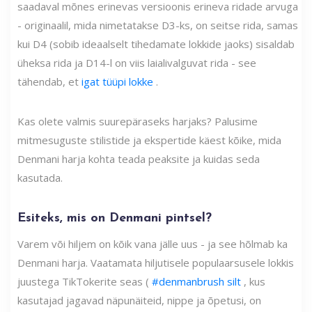
saadaval mõnes erinevas versioonis erineva ridade arvuga
- originaalil, mida nimetatakse D3-ks, on seitse rida, samas
kui D4 (sobib ideaalselt tihedamate lokkide jaoks) sisaldab
üheksa rida ja D14-l on viis laialivalguvat rida - see
tähendab, et
igat tüüpi lokke
.
Kas olete valmis suurepäraseks harjaks? Palusime
mitmesuguste stilistide ja ekspertide käest kõike, mida
Denmani harja kohta teada peaksite ja kuidas seda
kasutada.
Esiteks, mis on Denmani pintsel?
Varem või hiljem on kõik vana jälle uus - ja see hõlmab ka
Denmani harja. Vaatamata hiljutisele populaarsusele lokkis
juustega TikTokerite seas (
#denmanbrush silt
, kus
kasutajad jagavad näpunäiteid, nippe ja õpetusi, on