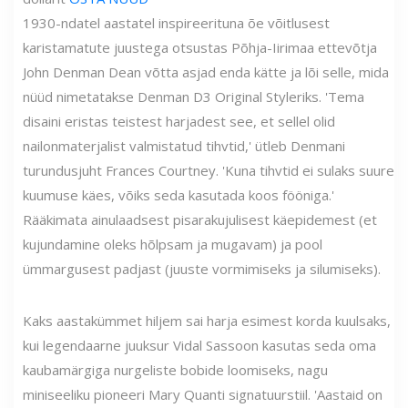
1930-ndatel aastatel inspireerituna õe võitlusest
karistamatute juustega otsustas Põhja-Iirimaa ettevõtja
John Denman Dean võtta asjad enda kätte ja lõi selle, mida
nüüd nimetatakse Denman D3 Original Styleriks. 'Tema
disaini eristas teistest harjadest see, et sellel olid
nailonmaterjalist valmistatud tihvtid,' ütleb Denmani
turundusjuht Frances Courtney. 'Kuna tihvtid ei sulaks suure
kuumuse käes, võiks seda kasutada koos fööniga.'
Rääkimata ainulaadsest pisarakujulisest käepidemest (et
kujundamine oleks hõlpsam ja mugavam) ja pool
ümmargusest padjast (juuste vormimiseks ja silumiseks).
Kaks aastakümmet hiljem sai harja esimest korda kuulsaks,
kui legendaarne juuksur Vidal Sassoon kasutas seda oma
kaubamärgiga nurgeliste bobide loomiseks, nagu
miniseeliku pioneeri Mary Quanti signatuurstiil. 'Aastaid on