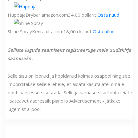
Hüppaja
Drybar
amazon.com
34,00 dollarit
Osta nüüd
Shine Spray
Kenra
ulta.com
18,00 dollarit
Osta nüüd
Selliste lugude saamiseks
registreeruge meie uudiskirja
saamiseks
.
Selle sisu on loonud ja hooldanud kolmas osapool ning see
imporditakse sellele lehele, et aidata kasutajatel oma e-
posti aadresse sisestada. Selle ja sarnase sisu kohta leiate
lisateavet aadressilt piano.io Advertisement - jätkake
lugemist allpool