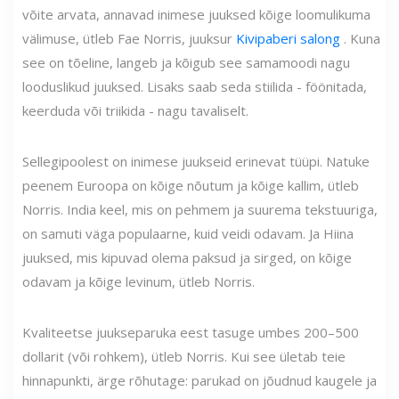
võite arvata, annavad inimese juuksed kõige loomulikuma
välimuse, ütleb Fae Norris, juuksur
Kivipaberi salong
. Kuna
see on tõeline, langeb ja kõigub see samamoodi nagu
looduslikud juuksed. Lisaks saab seda stiilida - föönitada,
keerduda või triikida - nagu tavaliselt.
Sellegipoolest on inimese juukseid erinevat tüüpi. Natuke
peenem Euroopa on kõige nõutum ja kõige kallim, ütleb
Norris. India keel, mis on pehmem ja suurema tekstuuriga,
on samuti väga populaarne, kuid veidi odavam. Ja Hiina
juuksed, mis kipuvad olema paksud ja sirged, on kõige
odavam ja kõige levinum, ütleb Norris.
Kvaliteetse juukseparuka eest tasuge umbes 200–500
dollarit (või rohkem), ütleb Norris. Kui see ületab teie
hinnapunkti, ärge rõhutage: parukad on jõudnud kaugele ja