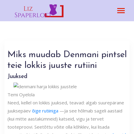
Miks muudab Denmani pintsel
teie lokkis juuste rutiini
Juuksed
Temi Oyelola
Need, kellel on lokkis juuksed, teavad: algab suurepärane
juuksepäev
õige rutiiniga
—Ja see hõlmab sageli aastaid
(kui mitte aastakümneid) katseid, vigu ja tervet
tooteproovi. Seetõttu võite olla kõhklev, kui lisada