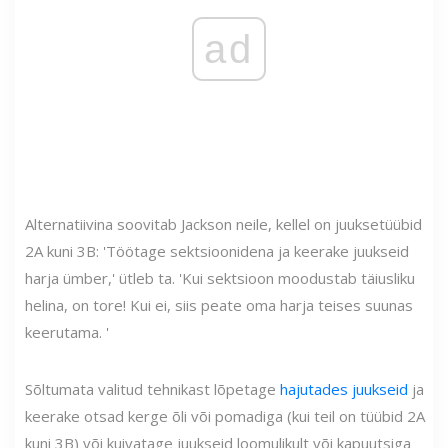
ad
Alternatiivina soovitab Jackson neile, kellel on juuksetüübid
2A kuni 3B: 'Töötage sektsioonidena ja keerake juukseid
harja ümber,' ütleb ta. 'Kui sektsioon moodustab täiusliku
helina, on tore! Kui ei, siis peate oma harja teises suunas
keerutama. '
Sõltumata valitud tehnikast lõpetage
hajutades juukseid
ja
keerake otsad kerge õli või pomadiga (kui teil on tüübid 2A
kuni 3B) või kuivatage juukseid loomulikult või kapuutsiga