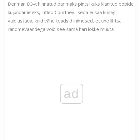
Denman D3-t hinnatud parimaks pintslikuks klanitud bobide
kujundamiseks,' ütleb Courtney. 'Seda ei saa kunagi
vaidlustada, kuid vähe teadsid inimesed, et ühe lihtsa
randmeväändega võib see sama hari lokke muuta.'
ad