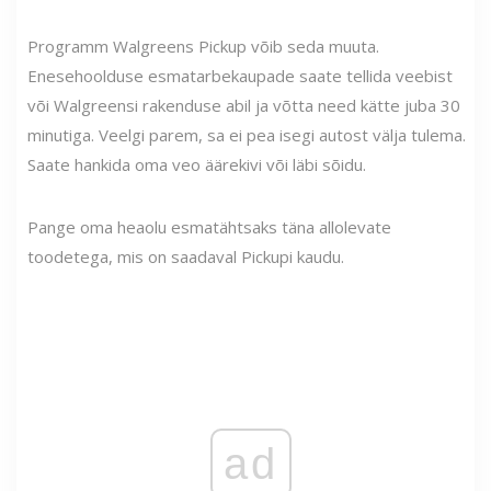
Programm Walgreens Pickup võib seda muuta.
Enesehoolduse esmatarbekaupade saate tellida veebist
või Walgreensi rakenduse abil ja võtta need kätte juba 30
minutiga. Veelgi parem, sa ei pea isegi autost välja tulema.
Saate hankida oma veo äärekivi või läbi sõidu.
Pange oma heaolu esmatähtsaks täna allolevate
toodetega, mis on saadaval Pickupi kaudu.
ad