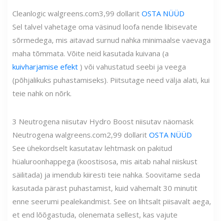
Cleanlogic
walgreens.com
3,99 dollarit
OSTA NÜÜD
Sel talvel vahetage oma väsinud loofa nende libisevate
sõrmedega, mis aitavad surnud nahka minimaalse vaevaga
maha tõmmata. Võite neid kasutada kuivana (a
kuivharjamise efekt
) või vahustatud seebi ja veega
(põhjalikuks puhastamiseks). Piitsutage need välja alati, kui
teie nahk on nõrk.
3
Neutrogena niisutav Hydro Boost niisutav näomask
Neutrogena
walgreens.com
2,99 dollarit
OSTA NÜÜD
See ühekordselt kasutatav lehtmask on pakitud
hüaluroonhappega (koostisosa, mis aitab nahal niiskust
säilitada) ja imendub kiiresti teie nahka. Soovitame seda
kasutada pärast puhastamist, kuid vähemalt 30 minutit
enne seerumi pealekandmist. See on lihtsalt piisavalt aega,
et end lõõgastuda, olenemata sellest, kas vajute