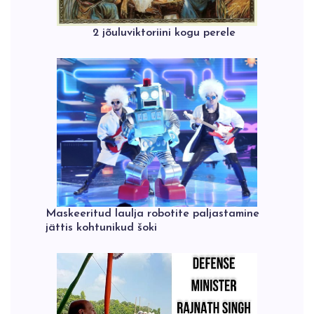
2 jõuluviktoriini kogu perele
Maskeeritud laulja robotite paljastamine
jättis kohtunikud šoki