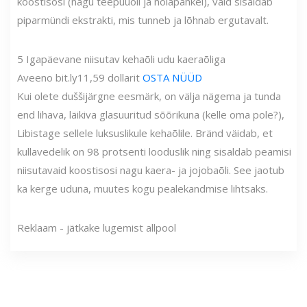
koostisosi (nagu teepuuõli ja nõiapähkel), vaid sisaldab
piparmündi ekstrakti, mis tunneb ja lõhnab ergutavalt.
5
Igapäevane niisutav kehaõli udu kaeraõliga
Aveeno
bit.ly
11,59 dollarit
OSTA NÜÜD
Kui olete duššijärgne eesmärk, on välja nägema ja tunda
end lihava, läikiva glasuuritud sõõrikuna (kelle oma pole?),
Libistage sellele luksuslikule kehaõlile. Bränd väidab, et
kullavedelik on 98 protsenti looduslik ning sisaldab peamisi
niisutavaid koostisosi nagu kaera- ja jojobaõli. See jaotub
ka kerge uduna, muutes kogu pealekandmise lihtsaks.
Reklaam - jätkake lugemist allpool