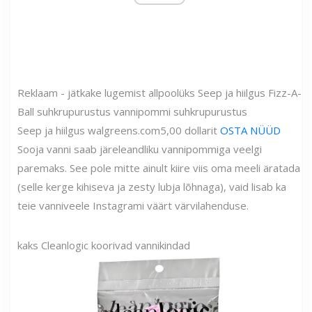
Reklaam - jätkake lugemist allpool
üks
Seep ja hiilgus Fizz-A-
Ball suhkrupurustus vannipommi suhkrupurustus
Seep ja hiilgus
walgreens.com
5,00 dollarit
OSTA NÜÜD
Sooja vanni saab järeleandliku vannipommiga veelgi
paremaks. See pole mitte ainult kiire viis oma meeli äratada
(selle kerge kihiseva ja zesty lubja lõhnaga), vaid lisab ka
teie vanniveele Instagrami väärt värvilahenduse.
kaks
Cleanlogic koorivad vannikindad