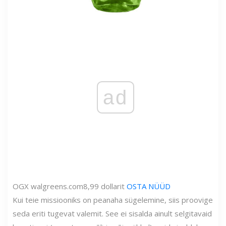
ad
OGX
walgreens.com
8,99 dollarit
OSTA NÜÜD
Kui teie missiooniks on peanaha sügelemine, siis proovige
seda eriti tugevat valemit. See ei sisalda ainult selgitavaid