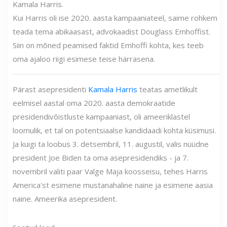
Kamala Harris.
Kui Harris oli ise 2020. aasta kampaaniateel, saime rohkem
teada tema abikaasast, advokaadist Douglass Emhoffist.
Siin on mõned peamised faktid Emhoffi kohta, kes teeb
oma ajaloo riigi esimese teise härrasena.
Pärast asepresidenti
Kamala Harris
teatas ametlikult
eelmisel aastal oma 2020. aasta demokraatide
presidendivõistluste kampaaniast, oli ameeriklastel
loomulik, et tal on potentsiaalse kandidaadi kohta küsimusi.
Ja kuigi ta loobus 3. detsembril, 11. augustil, valis nüüdne
president Joe Biden ta oma asepresidendiks - ja 7.
novembril valiti paar Valge Maja koosseisu, tehes Harris
America'st esimene mustanahaline naine ja esimene aasia
naine. Ameerika asepresident.