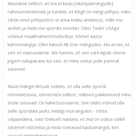
Alustame sellest, et ma ei kuulu [olümpiamängude]
rahvusmeeskonda ja tundub, et kõigil on mingi põhjus, miks.
Ükski neist põhjustest ei anna kokku andekust, mille ma
andsin ja mida ma spordis esindan. Olen Team USAga
võitnud maailmameistrivõistlusi. Võitsin aasta
kaitsemängija. Olen käinud All-Star mängudes. Ma arvan, et
see on naeruväärne. Ma tunnen, et see värk kipub olema
pigem isikupärane kui see, et minu oskus pole parimal
tasemel.
Nüüd mängin lihtsalt selleks, et olla selle spordi
mitmekesisus, olenemata sellest, millised pakkumised minu
teele satuvad. On kahetsusväärne. See oleks võinud olla
selle spordiala jaoks midagi murrangulist - mitte
väljaandena, vaid tõeliselt näidata, et mul on oskus sellel
tasemel võistelda ja mida toetavad kaubamärgid, kes
usuvad mitmekesisusse.