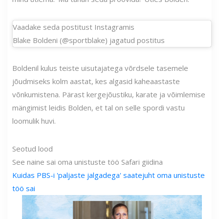
Vaadake seda postitust Instagramis
Blake Boldeni (@sportblake) jagatud postitus
Boldenil kulus teiste uisutajatega võrdsele tasemele
jõudmiseks kolm aastat, kes algasid kaheaastaste
võnkumistena. Pärast kergejõustiku, karate ja võimlemise
mängimist leidis Bolden, et tal on selle spordi vastu
loomulik huvi.
Seotud lood
See naine sai oma unistuste töö Safari giidina
Kuidas PBS-i 'paljaste jalgadega' saatejuht oma unistuste
töö sai