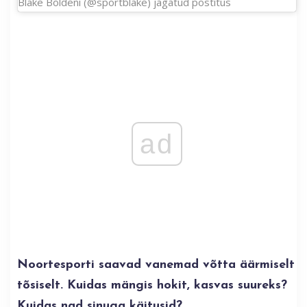
Blake Boldeni (@sportblake) jagatud postitus
ad
Noortesporti saavad vanemad võtta äärmiselt
tõsiselt. Kuidas mängis hokit, kasvas suureks?
Kuidas nad sinuga käitusid?