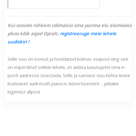
Kui soovite rohkem võimalusi oma parima elu elamiseks
pluss kõik asjad Oprah,
registreeruge meie lehele
uudiskiri
!
Selle sisu on loonud ja hooldanud kolmas osapool ning see
on imporditud sellele lehele, et aidata kasutajatel oma e-
posti aadresse sisestada. Selle ja sarnase sisu kohta leiate
lisateavet aadressilt piano.io Advertisement - jätkake
lugemist allpool