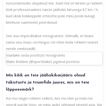
tutvustamiseks ülejäänud tee. Kuid mul on kiireim ja raskem
löök professionaalses naiste jäähokis kiirusega 87 km / h,
kuid ükski hokikeppide ettevõte pole minu poole kunagi
kinnituse saamiseks pöördunud.
See sisu imporditakse Instagramist. Võimalik, et leiate
sama sisu muus vormingus või võite leida rohkem teavet
nende veebisaidilt.
Vaadake seda postitust Instagramis
Blake Boldeni (@sportblake) jagatud postitus
Mis kõik on teie jäähokikarjääris olnud
takistuste ja triumfide juures, mis on teie
lõppeesmärk?
Kui ma räägin rohkem sellest, kes ma olen ja mida ma
spordi juurde toon, on minu jaoks juhtunud vingeid asju. Ma