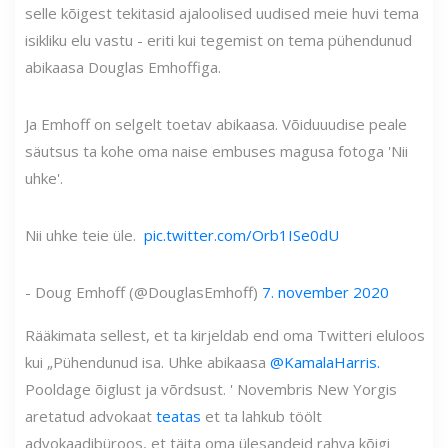
selle kõigest tekitasid ajaloolised uudised meie huvi tema
isikliku elu vastu - eriti kui tegemist on tema pühendunud
abikaasa Douglas Emhoffiga.
Ja Emhoff on selgelt toetav abikaasa. Võiduuudise peale
säutsus ta kohe oma naise embuses magusa fotoga 'Nii
uhke'.
Nii uhke teie üle. ️️
pic.twitter.com/Orb1ISe0dU
- Doug Emhoff (@DouglasEmhoff)
7. november 2020
Rääkimata sellest, et ta kirjeldab end oma Twitteri eluloos
kui „Pühendunud isa. Uhke abikaasa
@KamalaHarris.
Pooldage õiglust ja võrdsust. ' Novembris New Yorgis
aretatud advokaat
teatas
et ta lahkub töölt
advokaadibüroos, et täita oma ülesandeid rahva kõigi