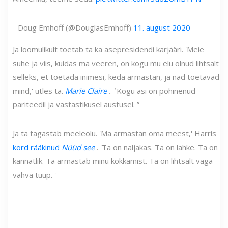
- Doug Emhoff (@DouglasEmhoff)
11. august 2020
Ja loomulikult toetab ta ka asepresidendi karjääri. 'Meie
suhe ja viis, kuidas ma veeren, on kogu mu elu olnud lihtsalt
selleks, et toetada inimesi, keda armastan, ja nad toetavad
mind,' ütles ta.
Marie Claire
. '
Kogu asi on põhinenud
pariteedil ja vastastikusel austusel. ”
Ja ta tagastab meeleolu. 'Ma armastan oma meest,' Harris
kord rääkinud
Nüüd see
. 'Ta on naljakas. Ta on lahke. Ta on
kannatlik. Ta armastab minu kokkamist. Ta on lihtsalt väga
vahva tüüp. '