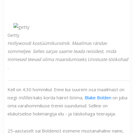
Getty
Hollywoodi kostüümikunstnik. Maailmas rändav
sommeljee. Selles sarjas saame teada reisidest, mida
inimesed teevad ülima maandumiseks
Unistuste töökohad
.
Kell on 4:30 hommikul. Enne kui suurem osa maailmast on
isegi
mõtles
kaks korda häiret lööma,
Blake Bolden
on juba
oma varahommikuse trenni suundunud. Selline on
elukutselise hokimängija elu - ja täiskohaga teerajaja.
25-aastaselt sai Boldenist esimene mustanahaline naine,