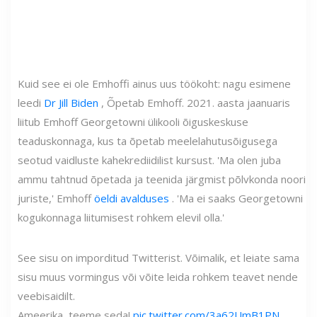
Kuid see ei ole Emhoffi ainus uus töökoht: nagu esimene
leedi
Dr Jill Biden
, Õpetab Emhoff. 2021. aasta jaanuaris
liitub Emhoff Georgetowni ülikooli õiguskeskuse
teaduskonnaga, kus ta õpetab meelelahutusõigusega
seotud vaidluste kahekrediidilist kursust. 'Ma olen juba
ammu tahtnud õpetada ja teenida järgmist põlvkonda noori
juriste,' Emhoff
öeldi avalduses
. 'Ma ei saaks Georgetowni
kogukonnaga liitumisest rohkem elevil olla.'
See sisu on imporditud Twitterist. Võimalik, et leiate sama
sisu muus vormingus või võite leida rohkem teavet nende
veebisaidilt.
Ameerika, teeme seda!
pic.twitter.com/3a62UmB1PN