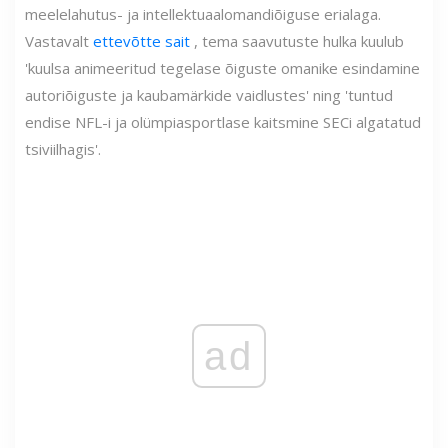
meelelahutus- ja intellektuaalomandiõiguse erialaga.
Vastavalt
ettevõtte sait
, tema saavutuste hulka kuulub
'kuulsa animeeritud tegelase õiguste omanike esindamine
autoriõiguste ja kaubamärkide vaidlustes' ning 'tuntud
endise NFL-i ja olümpiasportlase kaitsmine SECi algatatud
tsiviilhagis'.
ad