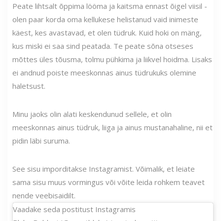
Peate lihtsalt õppima lööma ja kaitsma ennast õigel viisil -
olen paar korda oma kellukese helistanud vaid inimeste
käest, kes avastavad, et olen tüdruk. Kuid hoki on mäng,
kus miski ei saa sind peatada. Te peate sõna otseses
mõttes üles tõusma, tolmu pühkima ja liikvel hoidma. Lisaks
ei andnud poiste meeskonnas ainus tüdrukuks olemine
haletsust.
Minu jaoks olin alati keskendunud sellele, et olin
meeskonnas ainus tüdruk, liiga ja ainus mustanahaline, nii et
pidin läbi suruma.
See sisu imporditakse Instagramist. Võimalik, et leiate
sama sisu muus vormingus või võite leida rohkem teavet
nende veebisaidilt.
Vaadake seda postitust Instagramis