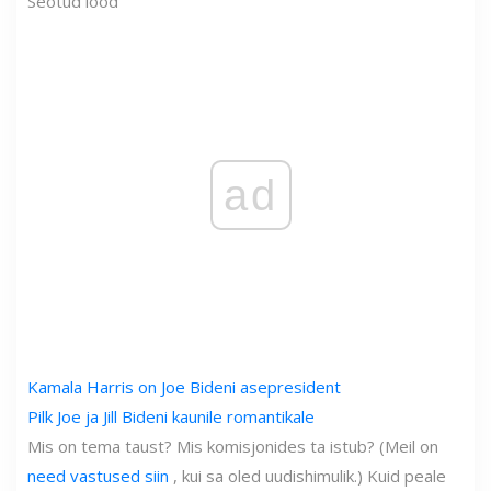
Seotud lood
ad
Kamala Harris on Joe Bideni asepresident
Pilk Joe ja Jill Bideni kaunile romantikale
Mis on tema taust? Mis komisjonides ta istub? (Meil on
need vastused siin
, kui sa oled uudishimulik.) Kuid peale