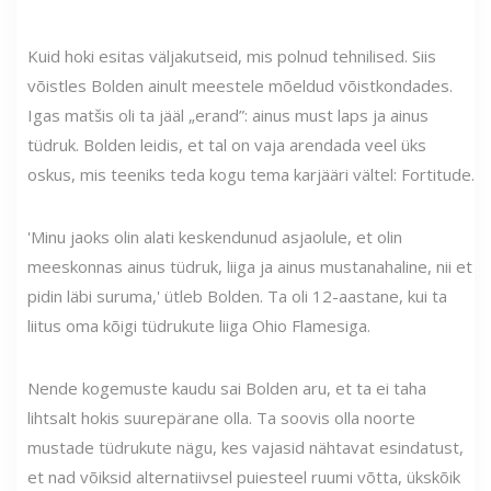
Kuid hoki esitas väljakutseid, mis polnud tehnilised. Siis
võistles Bolden ainult meestele mõeldud võistkondades.
Igas matšis oli ta jääl „erand”: ainus must laps ja ainus
tüdruk. Bolden leidis, et tal on vaja arendada veel üks
oskus, mis teeniks teda kogu tema karjääri vältel: Fortitude.
'Minu jaoks olin alati keskendunud asjaolule, et olin
meeskonnas ainus tüdruk, liiga ja ainus mustanahaline, nii et
pidin läbi suruma,' ütleb Bolden. Ta oli 12-aastane, kui ta
liitus oma kõigi tüdrukute liiga Ohio Flamesiga.
Nende kogemuste kaudu sai Bolden aru, et ta ei taha
lihtsalt hokis suurepärane olla. Ta soovis olla noorte
mustade tüdrukute nägu, kes vajasid nähtavat esindatust,
et nad võiksid alternatiivsel puiesteel ruumi võtta, ükskõik