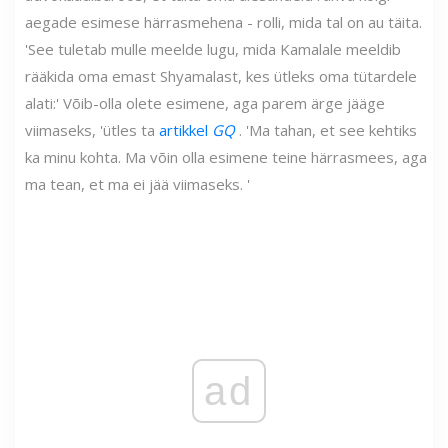
aegade esimese härrasmehena - rolli, mida tal on au täita.
'See tuletab mulle meelde lugu, mida Kamalale meeldib
rääkida oma emast Shyamalast, kes ütleks oma tütardele
alati:' Võib-olla olete esimene, aga parem ärge jääge
viimaseks, 'ütles ta
artikkel
GQ
. 'Ma tahan, et see kehtiks
ka minu kohta. Ma võin olla esimene teine ​​härrasmees, aga
ma tean, et ma ei jää viimaseks. '
ad