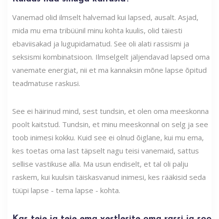
Vanemad olid ilmselt halvemad kui lapsed, ausalt. Asjad,
mida mu ema tribüünil minu kohta kuulis, olid täiesti
ebaviisakad ja lugupidamatud. See oli alati rassismi ja
seksismi kombinatsioon. Ilmselgelt jäljendavad lapsed oma
vanemate energiat, nii et ma kannaksin mõne lapse õpitud
teadmatuse raskusi.
See ei häirinud mind, sest tundsin, et olen oma meeskonna
poolt kaitstud. Tundsin, et minu meeskonnal on selg ja see
toob inimesi kokku. Kuid see ei olnud õiglane, kui mu ema,
kes toetas oma last täpselt nagu teisi vanemaid, sattus
sellise vastikuse alla. Ma usun endiselt, et tal oli palju
raskem, kui kuulsin täiskasvanud inimesi, kes rääkisid seda
tüüpi lapse - tema lapse - kohta.
Kas teie ja teie ema vestlesite oma rassi ja soo