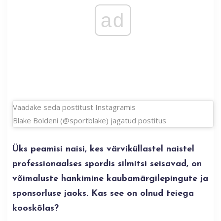
ad
Vaadake seda postitust Instagramis
Blake Boldeni (@sportblake) jagatud postitus
Üks peamisi naisi, kes värviküllastel naistel
professionaalses spordis silmitsi seisavad, on
võimaluste hankimine kaubamärgilepingute ja
sponsorluse jaoks. Kas see on olnud teiega
kooskõlas?