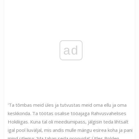
ad
'Ta tõmbas meid üles ja tutvustas meid oma ellu ja oma
keskkonda. Ta töötas osalise tööajaga Rahvusvahelises
Hokiliigas. Kuna tal oli meediumipass, jälgisin teda lihtsalt
igal pool liuväljal, mis andis mulle mängu esirea koha ja pani
mind ütlema: 'Ma tahan seda proovida!' Ütles Bolden.