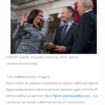
Emhoff vaatab senaator Harrise 2016. aasta
vandetseremooniat.
Tom Williams
Getty Images
New Yorkis Brooklynis sündinud ja Lõuna-California ülikooli
õigusteaduskonna lõpetanud kuni viimase ajani oli Emhoff
kohtuvaidleja ja partner
DLA Piperi advokaadibüroos
, kus
ta töötas nii nende California kui ka DC kontorites