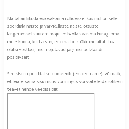
Ma tahan liikuda esiosakonna rollidesse, kus mul on selle
spordiala naiste ja värviküllaste naiste otsuste
langetamisel suurem mõju. Võib-olla saan ma kunagi oma
meeskonna, kuid arvan, et oma loo rääkimine aitab luua
olulisi vestlusi, mis mõjutavad järgmisi põlvkondi
positiivselt.
See sisu imporditakse domeenilt {embed-name}. Võimalik,
et leiate sama sisu muus vormingus või võite leida rohkem
teavet nende veebisaidilt.