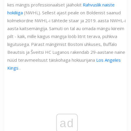
kes mängis professionaalset jäähokit
Rahvuslik naiste
hokiliiga
(NWHL). Sellest ajast peale on Boldenist saanud
kolmekordne NWHL-i tähtede staar ja 2019. aasta NWHL-i
aasta kaitsemängija. Samuti on tal au omada mängu kiireim
pilt - käik, mille käigus mängija lööb litrit terava, pühkiva
liigutusega. Pärast mängimist Bostoni uhkuses, Buffalo
Beautsis ja Šveitsi HC Luganos rakendab 29-aastane naine
nüüd teravmeelsust täiskohaga hokiuurijana
Los Angeles
Kings
.
ad