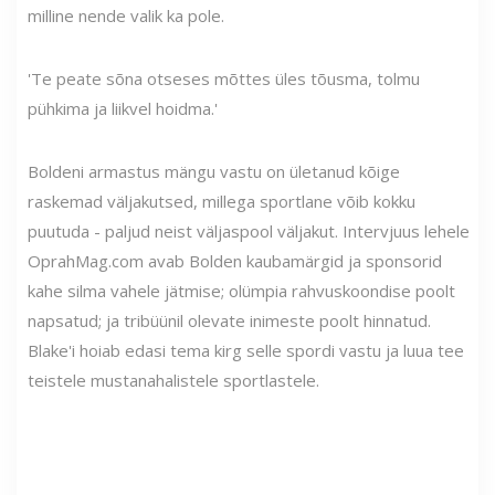
milline nende valik ka pole.
'Te peate sõna otseses mõttes üles tõusma, tolmu
pühkima ja liikvel hoidma.'
Boldeni armastus mängu vastu on ületanud kõige
raskemad väljakutsed, millega sportlane võib kokku
puutuda - paljud neist väljaspool väljakut. Intervjuus lehele
OprahMag.com avab Bolden kaubamärgid ja sponsorid
kahe silma vahele jätmise; olümpia rahvuskoondise poolt
napsatud; ja tribüünil olevate inimeste poolt hinnatud.
Blake'i hoiab edasi tema kirg selle spordi vastu ja luua tee
teistele mustanahalistele sportlastele.