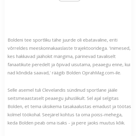
Boldeni tee sportliku tähe juurde oli ebatavaline, eriti
võrreldes meeskonnakaaslaste trajektooridega. 'Inimesed,
kes hakkavad jäähokit mängima, pärinevad tavaliselt
fanaatikute peredelt ja õpivad uisutama, peaaegu enne, kui
nad kõndida saavad,' räägib Bolden OprahMag.com-ile.
Selle asemel tuli Clevelandis sündinud sportlane jääle
seitsmeaastaselt peaaegu juhuslikult. Sel ajal selgitas
Bolden, et tema üksikema tasakaalustas emadust ja töötas
kolmel töökohal. Seejärel kohtus ta oma poiss-mehega,
keda Bolden peab oma isaks - ja pere jaoks muutus kõik.