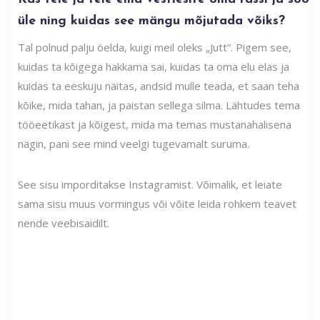
üle ning kuidas see mängu mõjutada võiks?
Tal polnud palju öelda, kuigi meil oleks „Jutt”. Pigem see,
kuidas ta kõigega hakkama sai, kuidas ta oma elu elas ja
kuidas ta eeskuju näitas, andsid mulle teada, et saan teha
kõike, mida tahan, ja paistan sellega silma. Lähtudes tema
tööeetikast ja kõigest, mida ma temas mustanahalisena
nägin, pani see mind veelgi tugevamalt suruma.
See sisu imporditakse Instagramist. Võimalik, et leiate
sama sisu muus vormingus või võite leida rohkem teavet
nende veebisaidilt.