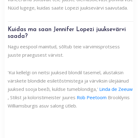
Nüüd lugege, kuidas saate Lopezi juuksevärvi saavutada.
Kuidas ma saan Jennifer Lopezi juuksevärvi
saada?
Nagu eespool mainitud, sõltub teie värvimisprotsess
juuste praegusest värvist.
'Kui kellelgi on neitsi juuksed blondil tasemel, alustaksin
värskete blondide esiletõstmistega ja värviksin ülejäänud
juuksed sooja beeži, kuldse tumeblondiga,'
Linda de Zeeuw
, Stilist ja koloristimeister juures
Rob Peetoom
Brooklynis
Williamsburgis asuv salong ütleb.