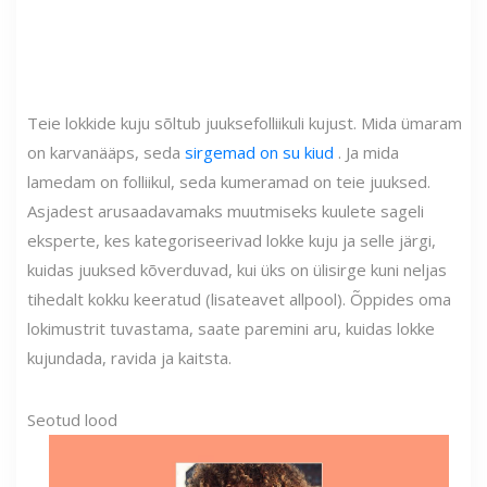
Teie lokkide kuju sõltub juuksefolliikuli kujust. Mida ümaram
on karvanääps, seda
sirgemad on su kiud
. Ja mida
lamedam on folliikul, seda kumeramad on teie juuksed.
Asjadest arusaadavamaks muutmiseks kuulete sageli
eksperte, kes kategoriseerivad lokke kuju ja selle järgi,
kuidas juuksed kõverduvad, kui üks on ülisirge kuni neljas
tihedalt kokku keeratud (lisateavet allpool). Õppides oma
lokimustrit tuvastama, saate paremini aru, kuidas lokke
kujundada, ravida ja kaitsta.
Seotud lood