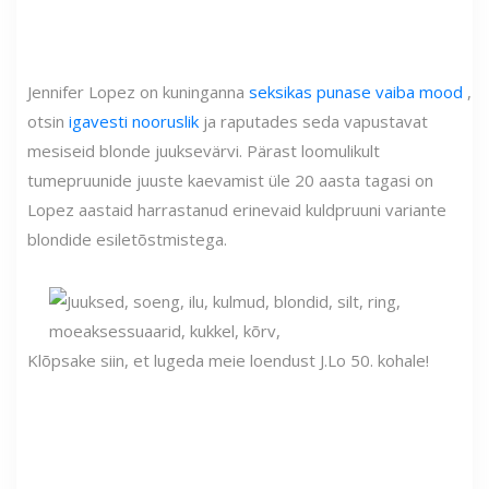
Jennifer Lopez on kuninganna
seksikas punase vaiba mood
,
otsin
igavesti nooruslik
ja raputades seda vapustavat
mesiseid blonde juuksevärvi. Pärast loomulikult
tumepruunide juuste kaevamist üle 20 aasta tagasi on
Lopez aastaid harrastanud erinevaid kuldpruuni variante
blondide esiletõstmistega.
Klõpsake siin, et lugeda meie loendust J.Lo 50. kohale!