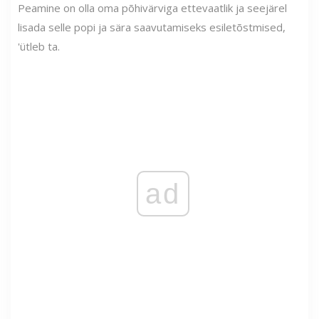
Peamine on olla oma põhivärviga ettevaatlik ja seejärel
lisada selle popi ja sära saavutamiseks esiletõstmised,
'ütleb ta.
ad