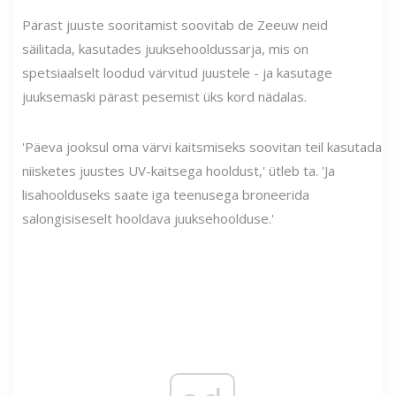
Pärast juuste sooritamist soovitab de Zeeuw neid
säilitada, kasutades juuksehooldussarja, mis on
spetsiaalselt loodud värvitud juustele - ja kasutage
juuksemaski pärast pesemist üks kord nädalas.
'Päeva jooksul oma värvi kaitsmiseks soovitan teil kasutada
niisketes juustes UV-kaitsega hooldust,' ütleb ta. 'Ja
lisahoolduseks saate iga teenusega broneerida
salongisiseselt hooldava juuksehoolduse.'