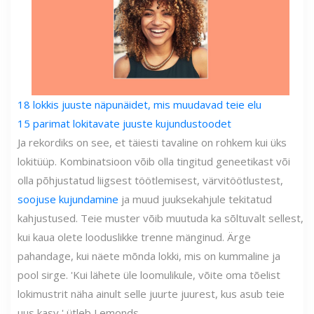
18 lokkis juuste näpunäidet, mis muudavad teie elu
15 parimat lokitavate juuste kujundustoodet
Ja rekordiks on see, et täiesti tavaline on rohkem kui üks
lokitüüp. Kombinatsioon võib olla tingitud geneetikast või
olla põhjustatud liigsest töötlemisest, värvitöötlustest,
soojuse kujundamine
ja muud juuksekahjule tekitatud
kahjustused. Teie muster võib muutuda ka sõltuvalt sellest,
kui kaua olete looduslikke trenne mänginud. Ärge
pahandage, kui näete mõnda lokki, mis on kummaline ja
pool sirge. 'Kui lähete üle loomulikule, võite oma tõelist
lokimustrit näha ainult selle juurte juurest, kus asub teie
uus kasv,' ütleb Lemonds.