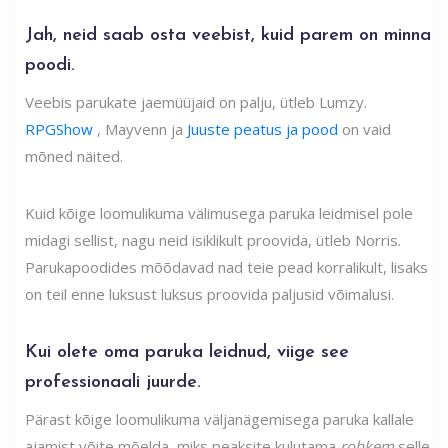
Jah, neid saab osta veebist, kuid parem on minna
poodi.
Veebis parukate jaemüüjaid on palju, ütleb Lumzy.
RPGShow
, Mayvenn ja
Juuste peatus ja pood
on vaid
mõned näited.
Kuid kõige loomulikuma välimusega paruka leidmisel pole
midagi sellist, nagu neid isiklikult proovida, ütleb Norris.
Parukapoodides mõõdavad nad teie pead korralikult, lisaks
on teil enne luksust luksus proovida paljusid võimalusi.
Kui olete oma paruka leidnud, viige see
professionaali juurde.
Pärast kõige loomulikuma väljanägemisega paruka kallale
ajamist võite mõelda, miks peaksite kulutama
rohkem
selle