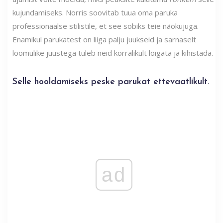
kujundamiseks. Norris soovitab tuua oma paruka
professionaalse stilistile, et see sobiks teie näokujuga.
Enamikul parukatest on liiga palju juukseid ja sarnaselt
loomulike juustega tuleb neid korralikult lõigata ja kihistada.
Selle hooldamiseks peske parukat ettevaatlikult.
ad