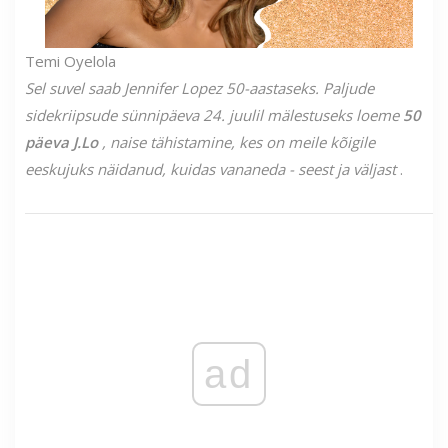
Temi Oyelola
Sel suvel saab Jennifer Lopez 50-aastaseks. Paljude
sidekriipsude sünnipäeva 24. juulil mälestuseks loeme
50
päeva J.Lo
, naise tähistamine, kes on meile kõigile
eeskujuks näidanud, kuidas vananeda - seest ja väljast
.
ad