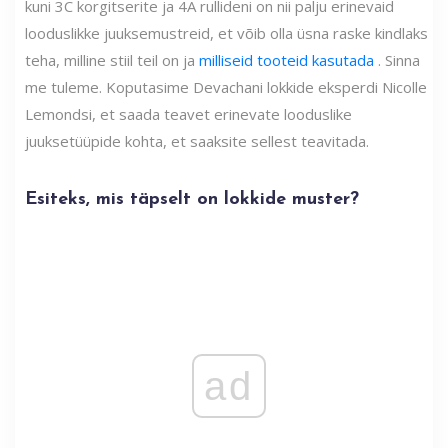
kuni 3C korgitserite ja 4A rullideni on nii palju erinevaid
looduslikke juuksemustreid, et võib olla üsna raske kindlaks
teha, milline stiil teil on ja
milliseid tooteid kasutada
. Sinna
me tuleme. Koputasime Devachani lokkide eksperdi Nicolle
Lemondsi, et saada teavet erinevate looduslike
juuksetüüpide kohta, et saaksite sellest teavitada.
Esiteks, mis täpselt on lokkide muster?
ad