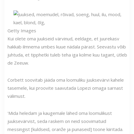
Getty Images
Kui olete oma juukseid värvinud, eeldage, et juurekasv
hakkab ilmnema umbes kuue nädala pärast. Seevastu võib
juhtuda, et tipphetki tuleb teha iga kolme kuu tagant, ütleb
de Zeeuw.
Corbett soovitab jääda oma loomuliku juuksevärvi kahele
tasemele, kui proovite saavutada Lopezi omaga sarnast
välimust.
'Mida heledam ja kaugemale lähed oma loomulikust
juuksevärvist, seda raskem on neid soovimatuid
messingist [kuldseid, oranže ja punaseid] toone kiiritada.