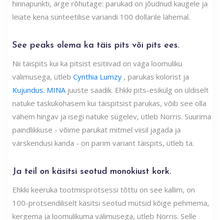
hinnapunkti, ärge rõhutage: parukad on jõudnud kaugele ja
leiate kena sünteetilise variandi 100 dollarile lähemal.
See peaks olema ka täis pits või pits ees.
Nii täispits kui ka pitsist esitiivad on väga loomuliku
välimusega, ütleb
Cynthia Lumzy
, parukas kolorist ja
Kujundus. MINA
juuste saadik. Ehkki pits-esikülg on üldiselt
natuke taskukohasem kui täispitsist parukas, võib see olla
vähem hingav ja isegi natuke sügelev, ütleb Norris. Suurima
paindlikkuse - võime parukat mitmel viisil jagada ja
värskendusi kanda - on parim variant täispits, ütleb ta.
Ja teil on käsitsi seotud monokiust kork.
Ehkki keeruka tootmisprotsessi tõttu on see kallim, on
100-protsendiliselt käsitsi seotud mütsid kõige pehmema,
kergema ja loomulikuma välimusega, ütleb Norris. Selle