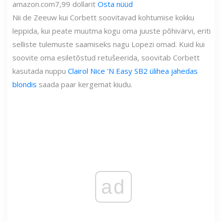
amazon.com
7,99 dollarit
Osta nüüd
Nii de Zeeuw kui Corbett soovitavad kohtumise kokku
leppida, kui peate muutma kogu oma juuste põhivärvi, eriti
selliste tulemuste saamiseks nagu Lopezi omad. Kuid kui
soovite oma esiletõstud retušeerida, soovitab Corbett
kasutada nuppu
Clairol Nice 'N Easy SB2 ülihea jahedas
blondis
saada paar kergemat kiudu.
ad