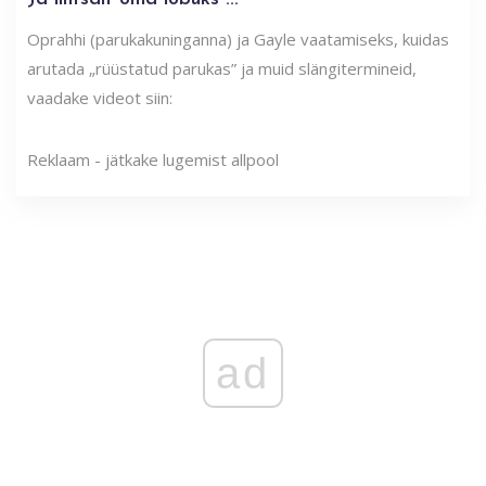
Oprahhi (parukakuninganna) ja Gayle vaatamiseks, kuidas
arutada „rüüstatud parukas” ja muid slängitermineid,
vaadake videot siin:
Reklaam - jätkake lugemist allpool
ad