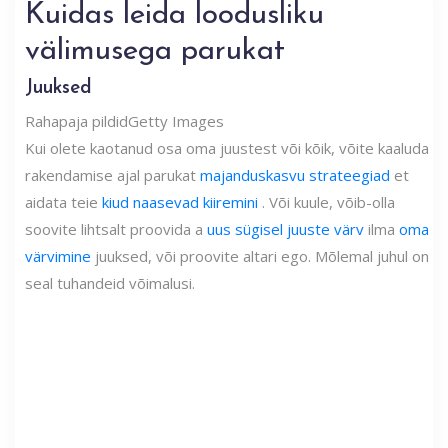
Kuidas leida loodusliku
välimusega parukat
Juuksed
Rahapaja pildid
Getty Images
Kui olete kaotanud osa oma juustest või kõik, võite kaaluda
rakendamise ajal parukat
majanduskasvu strateegiad
et
aidata teie
kiud naasevad kiiremini
. Või kuule, võib-olla
soovite lihtsalt proovida a
uus sügisel juuste värv
ilma
oma
värvimine
juuksed, või proovite altari ego. Mõlemal juhul on
seal tuhandeid võimalusi.