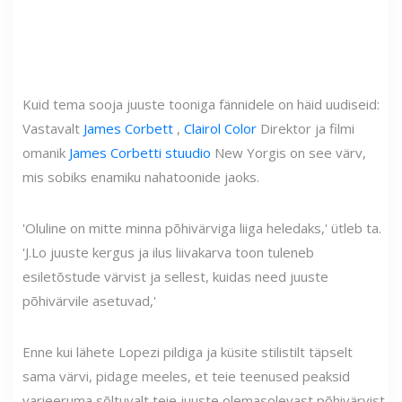
Kuid tema sooja juuste tooniga fännidele on häid uudiseid:
Vastavalt
James Corbett
,
Clairol Color
Direktor ja filmi
omanik
James Corbetti stuudio
New Yorgis on see värv,
mis sobiks enamiku nahatoonide jaoks.
'Oluline on mitte minna põhivärviga liiga heledaks,' ütleb ta.
'J.Lo juuste kergus ja ilus liivakarva toon tuleneb
esiletõstude värvist ja sellest, kuidas need juuste
põhivärvile asetuvad,'
Enne kui lähete Lopezi pildiga ja küsite stilistilt täpselt
sama värvi, pidage meeles, et teie teenused peaksid
varieeruma sõltuvalt teie juuste olemasolevast põhivärvist.