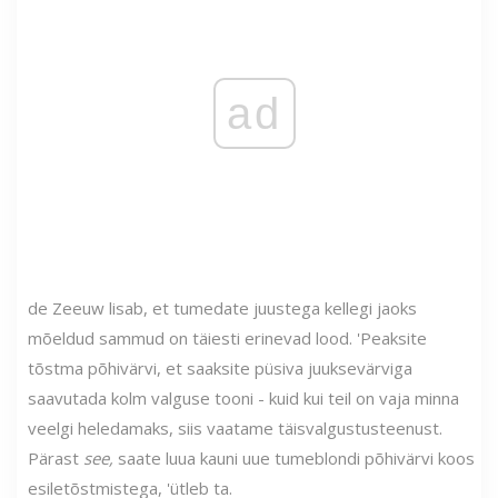
ad
de Zeeuw lisab, et tumedate juustega kellegi jaoks
mõeldud sammud on täiesti erinevad lood. 'Peaksite
tõstma põhivärvi, et saaksite püsiva juuksevärviga
saavutada kolm valguse tooni - kuid kui teil on vaja minna
veelgi heledamaks, siis vaatame täisvalgustusteenust.
Pärast
see,
saate luua kauni uue tumeblondi põhivärvi koos
esiletõstmistega, 'ütleb ta.