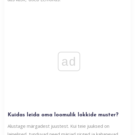
ad
Kuidas leida oma loomulik lokkide muster?
Alustage märgadest juustest. Kui teie juuksed on
lainelised, tunduvad need märjad sirged ja kahanevad