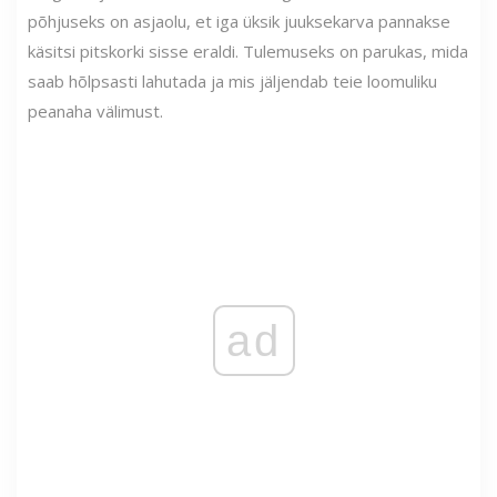
põhjuseks on asjaolu, et iga üksik juuksekarva pannakse
käsitsi pitskorki sisse eraldi. Tulemuseks on parukas, mida
saab hõlpsasti lahutada ja mis jäljendab teie loomuliku
peanaha välimust.
ad