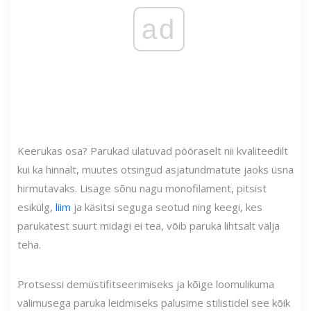
ad
Keerukas osa? Parukad ulatuvad pööraselt nii kvaliteedilt
kui ka hinnalt, muutes otsingud asjatundmatute jaoks üsna
hirmutavaks. Lisage sõnu nagu monofilament, pitsist
esikülg,
liim
ja käsitsi seguga seotud ning keegi, kes
parukatest suurt midagi ei tea, võib paruka lihtsalt välja
teha.
Protsessi demüstifitseerimiseks ja kõige loomulikuma
välimusega paruka leidmiseks palusime stilistidel see kõik