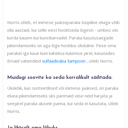
Norris ütleb, et inimese juukseparuka tüüpiline eluiga võib
olla aastaid, kui selle eest hoolitseda õigesti - umbes viis
korda kauem kui kunstkarvadel. Paruka kasutusaegade
pikendamiseks on aga õige hooldus ülioluline. Pese oma
parukat iga kuue kuni kaheksa kulumise järel, kasutades
õrnaid vahendeid
sulfaadivaba šampoon
, ütleb Norris.
Muidugi soovite ka seda korralikult säilitada.
Ükskõik, kas sünteetilised või inimese juuksed, on paruka
eluea pikendamiseks üks parimaid viise neid harjata ja
seejärel paruka alusele panna, kui seda ei kasutata, ütleb
Norris.
Ja lihtsalt oma lõbuks ...