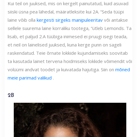
Kui teil on juuksed, mis on kergelt painutatud, kuid asuvad
siiski üsna pea lähedal, määratleksite kui 2A. “Seda tüüpi
laine võib olla
kergesti sirgeks manipuleeritav
või antakse
sellele suurema laine korraliku tootega, ”ütleb Lemonds. Ta
lisab, et paljud 2.A tüübiga inimesed ei pruugi isegi teada,
et neil on lainelised juuksed, kuna kerge punn on sageli
raskendatud. Teie õrnate lokkide kujundamiseks soovitab
ta kasutada lainet tervena hoidmiseks lokkide võimendit või
volüümi andvat toodet ja kuivatada hajutiga. Siin on
mõned
meie parimad valikud
.
2B