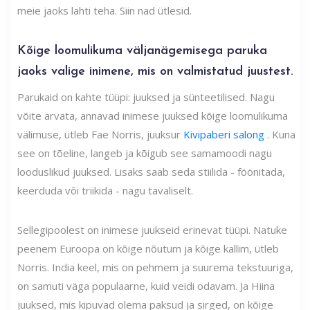
meie jaoks lahti teha. Siin nad ütlesid.
Kõige loomulikuma väljanägemisega paruka
jaoks valige inimene, mis on valmistatud juustest.
Parukaid on kahte tüüpi: juuksed ja sünteetilised. Nagu
võite arvata, annavad inimese juuksed kõige loomulikuma
välimuse, ütleb Fae Norris, juuksur
Kivipaberi salong
. Kuna
see on tõeline, langeb ja kõigub see samamoodi nagu
looduslikud juuksed. Lisaks saab seda stiilida - föönitada,
keerduda või triikida - nagu tavaliselt.
Sellegipoolest on inimese juukseid erinevat tüüpi. Natuke
peenem Euroopa on kõige nõutum ja kõige kallim, ütleb
Norris. India keel, mis on pehmem ja suurema tekstuuriga,
on samuti väga populaarne, kuid veidi odavam. Ja Hiina
juuksed, mis kipuvad olema paksud ja sirged, on kõige