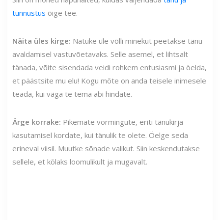
tunnustus
õige tee.
Näita üles kirge:
Natuke üle võlli minekut peetakse tänu
avaldamisel vastuvõetavaks. Selle asemel, et lihtsalt
tänada, võite sisendada veidi rohkem entusiasmi ja öelda,
et päästsite mu elu! Kogu mõte on anda teisele inimesele
teada, kui väga te tema abi hindate.
Ärge korrake:
Pikemate vormingute, eriti tänukirja
kasutamisel kordate, kui tänulik te olete. Öelge seda
erineval viisil. Muutke sõnade valikut. Siin keskendutakse
sellele, et kõlaks loomulikult ja mugavalt.