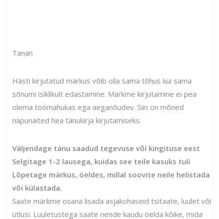
Tänan
Hästi kirjutatud märkus võib olla sama tõhus kui sama
sõnumi isiklikult edastamine. Märkme kirjutamine ei pea
olema töömahukas ega aeganõudev. Siin on mõned
näpunäited hea tänukirja kirjutamiseks.
Väljendage tänu saadud tegevuse või kingituse eest
Selgitage 1-2 lausega, kuidas see teile kasuks tuli
Lõpetage märkus, öeldes, millal soovite neile helistada
või külastada.
Saate märkme osana lisada asjakohaseid tsitaate, luulet või
ütlusi. Luuletustega saate nende kaudu öelda kõike, mida