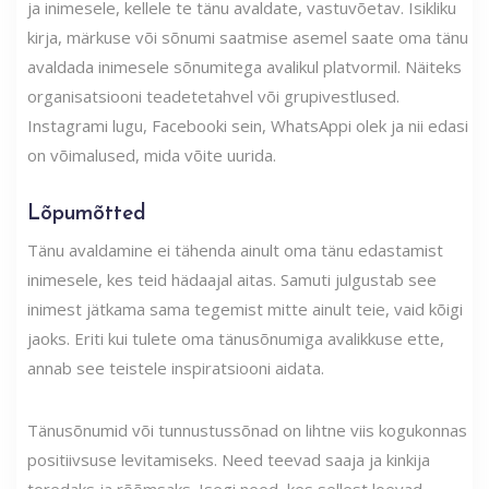
ja inimesele, kellele te tänu avaldate, vastuvõetav. Isikliku
kirja, märkuse või sõnumi saatmise asemel saate oma tänu
avaldada inimesele sõnumitega avalikul platvormil. Näiteks
organisatsiooni teadetetahvel või grupivestlused.
Instagrami lugu, Facebooki sein, WhatsAppi olek ja nii edasi
on võimalused, mida võite uurida.
Lõpumõtted
Tänu avaldamine ei tähenda ainult oma tänu edastamist
inimesele, kes teid hädaajal aitas. Samuti julgustab see
inimest jätkama sama tegemist mitte ainult teie, vaid kõigi
jaoks. Eriti kui tulete oma tänusõnumiga avalikkuse ette,
annab see teistele inspiratsiooni aidata.
Tänusõnumid või tunnustussõnad on lihtne viis kogukonnas
positiivsuse levitamiseks. Need teevad saaja ja kinkija
toredaks ja rõõmsaks. Isegi need, kes sellest loevad,