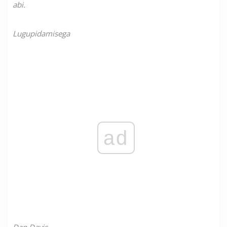
abi.
Lugupidamisega
ad
Dan Davis