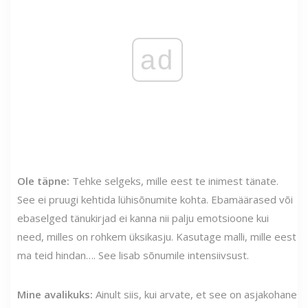
ad
Ole täpne:
Tehke selgeks, mille eest te inimest tänate.
See ei pruugi kehtida lühisõnumite kohta. Ebamäärased või
ebaselged tänukirjad ei kanna nii palju emotsioone kui
need, milles on rohkem üksikasju. Kasutage malli, mille eest
ma teid hindan…. See lisab sõnumile intensiivsust.
Mine avalikuks:
Ainult siis, kui arvate, et see on asjakohane