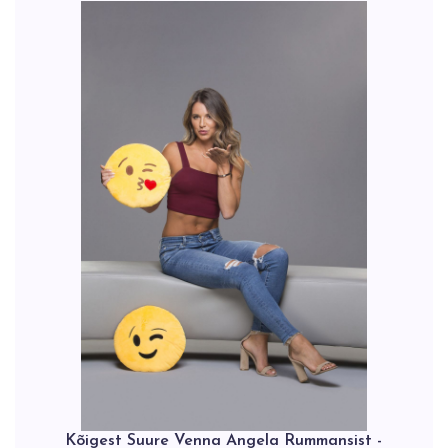
Kõigest Suure Venna Angela Rummansist -