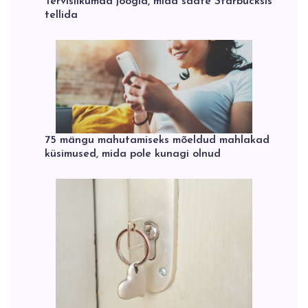
Tervislikumad joogid, mida saate Starbucksis
tellida
75 mängu mahutamiseks mõeldud mahlakad
küsimused, mida pole kunagi olnud