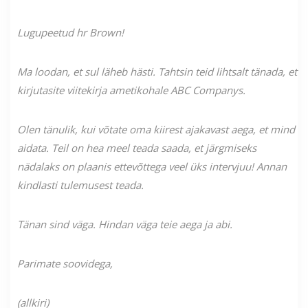
Lugupeetud hr Brown!
Ma loodan, et sul läheb hästi. Tahtsin teid lihtsalt tänada, et
kirjutasite viitekirja ametikohale ABC Companys.
Olen tänulik, kui võtate oma kiirest ajakavast aega, et mind
aidata. Teil on hea meel teada saada, et järgmiseks
nädalaks on plaanis ettevõttega veel üks intervjuu! Annan
kindlasti tulemusest teada.
Tänan sind väga. Hindan väga teie aega ja abi.
Parimate soovidega,
(allkiri)