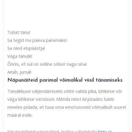
Tuhat tänu!
Sa tegid mu päeva paremaks!
Sa oled elupäästja!
Väga tänulik!
Õnnis, et sul on selline sõber nagu sina!
Aitäh, jumal!
Näpunäiteid parimal võimalikul viisil tänamiseks
Tänulikkuse väljendamiseks võite valida pika, lühikese või
väga lühikese versiooni. Mõnda neist kirjutades tuleb
meeles pidada, et tuua oma emotsioonid võimalikult suurel
määral esile.
Siin on mõned näpunäited, kuidas väljendada
tänu ja