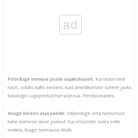
ad
Pöörduge inimese poole asjakohaselt.
Kui teate neid
hästi, sobiks kallis eesnimi, kuid ametlikumate suhete jaoks
kasutage Lugupeetud härra/proua. Perekonnanimi.
Asuge kiiresti asja juurde.
Väljendage oma tunnustust
kahe esimese lause jooksul. Kui otsustate saata selle
meilina, lisage teemasse Aitäh.