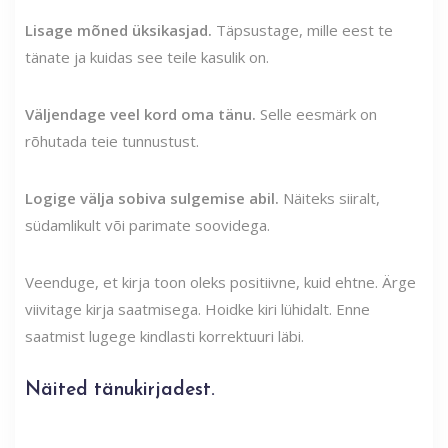
Lisage mõned üksikasjad.
Täpsustage, mille eest te
tänate ja kuidas see teile kasulik on.
Väljendage veel kord oma tänu.
Selle eesmärk on
rõhutada teie tunnustust.
Logige välja sobiva sulgemise abil.
Näiteks siiralt,
südamlikult või parimate soovidega.
Veenduge, et kirja toon oleks positiivne, kuid ehtne. Ärge
viivitage kirja saatmisega. Hoidke kiri lühidalt. Enne
saatmist lugege kindlasti korrektuuri läbi.
Näited tänukirjadest.