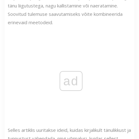
tänu liigutustega, nagu kallistamine või naeratamine.
Soovitud tulemuse saavutamiseks võite kombineerida
erinevaid meetodeid.
ad
Selles artiklis uuritakse ideid, kuidas kirjalikult tänulikkust ja
tunnustust väljendada, ning võimalusi, kuidas sellest