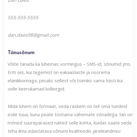
555-555-5555
dan.davis98@gmail.com
Tänusõnum
Võite tänada ka lühemas vormingus – SMS-id, sõnumid jms.
Eriti siis, kui tegemist on eakaaslaste ja noorema
elanikkonnaga, piisaks sellest või toimiks sama hästi kui
selle keerukamad kolleegid.
Mida lühem on formaat, seda raskem on teil oma tundeid
esile tuua, kuna peate töötama vähemate sõnadega. Siin on
mõned suurepärased näited selle kohta, kuidas saate seda
teha ilma edastatava sõnumi kvaliteedis järeleandmisi