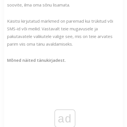
soovite, ilma oma sõnu lisamata.
Käsitsi kirjutatud märkmed on paremad kui trükitud või
SMS-id või meilid. Vastavalt teie mugavusele ja
pakutavatele valikutele valige see, mis on teie arvates
parim viis oma tänu avaldamiseks.
Mõned näited tänukirjadest.
ad