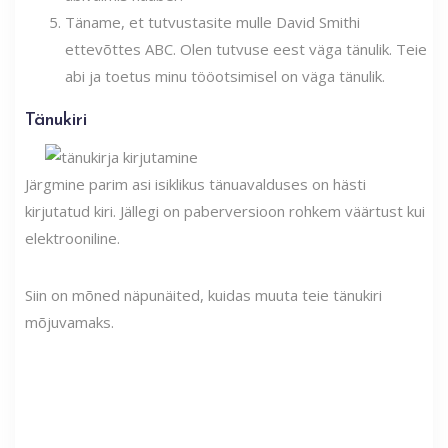
Täname, et tutvustasite mulle David Smithi
ettevõttes ABC. Olen tutvuse eest väga tänulik. Teie
abi ja toetus minu tööotsimisel on väga tänulik.
Tänukiri
Järgmine parim asi isiklikus tänuavalduses on hästi
kirjutatud kiri. Jällegi on paberversioon rohkem väärtust kui
elektrooniline.
Siin on mõned näpunäited, kuidas muuta teie tänukiri
mõjuvamaks.