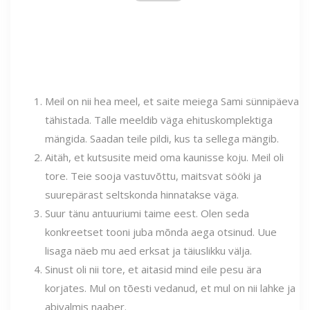
Meil on nii hea meel, et saite meiega Sami sünnipäeva
tähistada. Talle meeldib väga ehituskomplektiga
mängida. Saadan teile pildi, kus ta sellega mängib.
Aitäh, et kutsusite meid oma kaunisse koju. Meil oli
tore. Teie sooja vastuvõttu, maitsvat sööki ja
suurepärast seltskonda hinnatakse väga.
Suur tänu antuuriumi taime eest. Olen seda
konkreetset tooni juba mõnda aega otsinud. Uue
lisaga näeb mu aed erksat ja täiuslikku välja.
Sinust oli nii tore, et aitasid mind eile pesu ära
korjates. Mul on tõesti vedanud, et mul on nii lahke ja
abivalmis naaber.