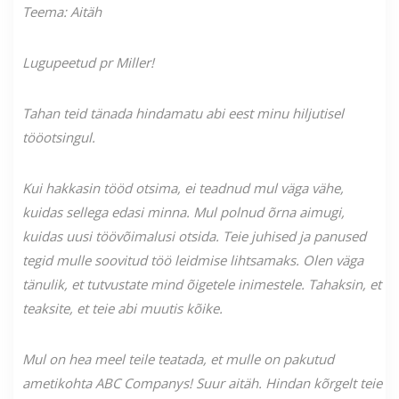
Teema: Aitäh
Lugupeetud pr Miller!
Tahan teid tänada hindamatu abi eest minu hiljutisel
tööotsingul.
Kui hakkasin tööd otsima, ei teadnud mul väga vähe,
kuidas sellega edasi minna. Mul polnud õrna aimugi,
kuidas uusi töövõimalusi otsida. Teie juhised ja panused
tegid mulle soovitud töö leidmise lihtsamaks. Olen väga
tänulik, et tutvustate mind õigetele inimestele. Tahaksin, et
teaksite, et teie abi muutis kõike.
Mul on hea meel teile teatada, et mulle on pakutud
ametikohta ABC Companys! Suur aitäh. Hindan kõrgelt teie