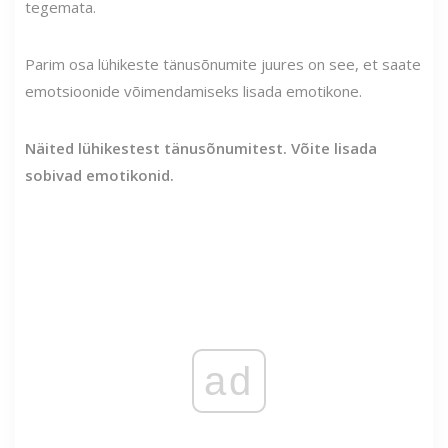
tegemata.
Parim osa lühikeste tänusõnumite juures on see, et saate
emotsioonide võimendamiseks lisada emotikone.
Näited lühikestest tänusõnumitest. Võite lisada
sobivad emotikonid.
ad