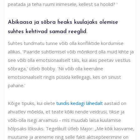
peatada ja teha ruumi inimesele, kellest sa hoolid? '
Abikaasa ja sõbra heaks kuulajaks olemise
suhtes kehtivad samad reeglid.
Suhtes tundmatu tunne võib olla konfliktide kordumise
allikas. 'Paaride suhtlemisel võib mõnikord olla muid kihte ja
see võib olla emotsionaalselt täis, kui aias peetav vestlus
sõbraga,' ütleb Bobby. 'Nii võib olla keeruline
emotsionaalselt ringis püsida kellegagi, kes on sinust
pahane.'
Kõige tipuks, kui olete
tundis kedagi lähedalt
aastaid on
ahvatlev mõelda, et teate kõiki nende veidrusi, tikse ja
võib-olla isegi arvamusi - mis muudab laisa kuulamise
hõlpsaks lõksuks. Tegelikult ütleb Major: „Me kõik kasvame,
muutume ja areneme ning selle fakti aktsepteerimine on