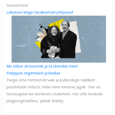
Seotud lood
Lahutuse kõige tavalisemad põhjused
Mu sõber oli kunstnik ja ta ühendas mind
Padjajutu tegemised ja keelud
Pange oma mõtted kõrvale ja pühenduge täielikult
püüdmisele mõista, mida teine ​​inimene jagab. 'See on
teistsugune kui vestluses osalemine, mis võib tunduda
pingpongimatšina,' jätkab Bobby.