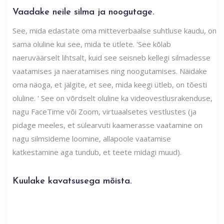
Vaadake neile silma ja noogutage.
See, mida edastate oma mitteverbaalse suhtluse kaudu, on
sama oluline kui see, mida te ütlete. 'See kõlab
naeruväärselt lihtsalt, kuid see seisneb kellegi silmadesse
vaatamises ja naeratamises ning noogutamises. Näidake
oma näoga, et jälgite, et see, mida keegi ütleb, on tõesti
oluline. ' See on võrdselt oluline ka videovestlusrakenduse,
nagu FaceTime või Zoom, virtuaalsetes vestlustes (ja
pidage meeles, et sülearvuti kaamerasse vaatamine on
nagu silmsideme loomine, allapoole vaatamise
katkestamine aga tundub, et teete midagi muud).
Kuulake kavatsusega mõista.