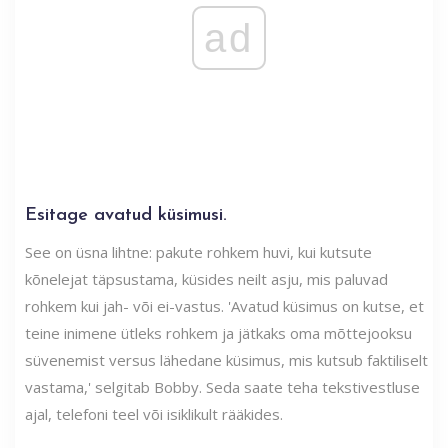
ad
Esitage avatud küsimusi.
See on üsna lihtne: pakute rohkem huvi, kui kutsute
kõnelejat täpsustama, küsides neilt asju, mis paluvad
rohkem kui jah- või ei-vastus. 'Avatud küsimus on kutse, et
teine ​​inimene ütleks rohkem ja jätkaks oma mõttejooksu
süvenemist versus lähedane küsimus, mis kutsub faktiliselt
vastama,' selgitab Bobby. Seda saate teha tekstivestluse
ajal, telefoni teel või isiklikult rääkides.