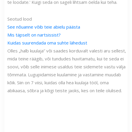
te loodate.' Kuigi seda on sageli lihtsam öelda kui teha.
Seotud lood
See nõuanne võib teie abielu päästa
Mis täpselt on nartsissist?
Kuidas suurendada oma suhte lähedust
Olles „halb kuulaja” või saades korduvalt valesti aru sellest,
mida teine ​​räägib, või tundudes huvitamatu, kui te seda ei
soovi, võib selle inimese usaldus teie sidemete vastu välja
tõmmata. Lugupidamise kuulamine ja vastamine muudab
kõik. Siin on 7 viisi, kuidas olla hea kuulaja tööl, oma
abikaasa, sõbra ja kõigi teiste jaoks, kes on teile olulised.