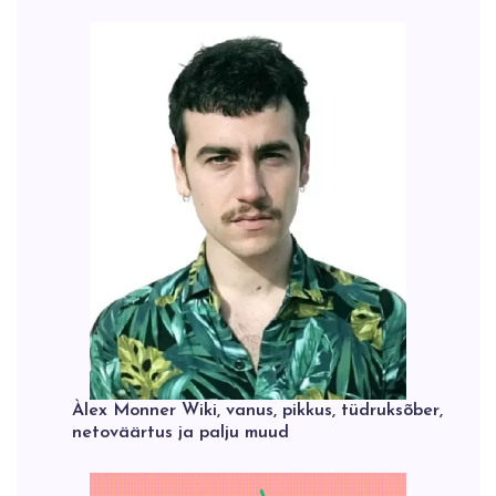
Àlex Monner Wiki, vanus, pikkus, tüdruksõber,
netoväärtus ja palju muud