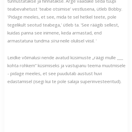
tunnustatakse ja hinnatakse. Ärge vaadake seda tüüpi
teabevahetust 'teabe otsimise' vestlusena, ütleb Bobby.
'Pidage meeles, et see, mida te sel hetkel teete, pole
tegelikult seotud teabega,' ütleb ta. 'See räägib sellest,
kuidas panna see inimene, keda armastad, end
armastatuna tundma
sina
neile olulisel viisil. '
Leidke võimalusi nende avatud küsimuste „räägi mulle ___
kohta rohkem” küsimiseks ja vastupanu teema muutmisele
- pidage meeles, et see puudutab austust huvi
edastamisel (isegi kui te pole salaja superinvesteeritud).