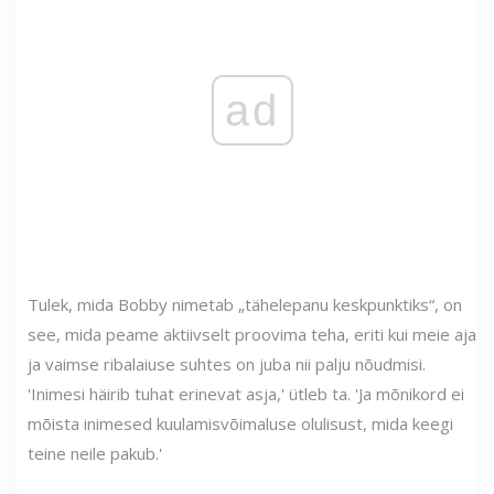
ad
Tulek, mida Bobby nimetab „tähelepanu keskpunktiks“, on
see, mida peame aktiivselt proovima teha, eriti kui meie aja
ja vaimse ribalaiuse suhtes on juba nii palju nõudmisi.
'Inimesi häirib tuhat erinevat asja,' ütleb ta. 'Ja mõnikord ei
mõista inimesed kuulamisvõimaluse olulisust, mida keegi
teine ​​neile pakub.'