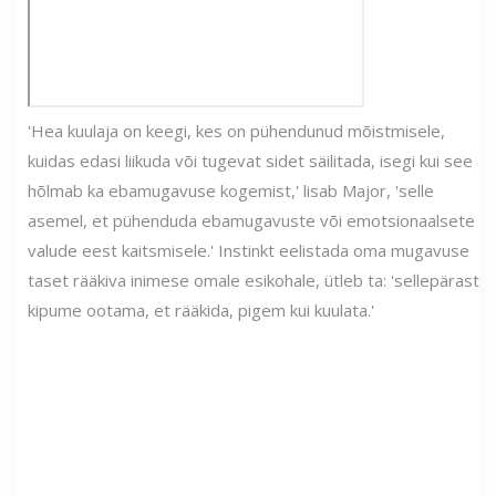
'Hea kuulaja on keegi, kes on pühendunud mõistmisele,
kuidas edasi liikuda või tugevat sidet säilitada, isegi kui see
hõlmab ka ebamugavuse kogemist,' lisab Major, 'selle
asemel, et pühenduda ebamugavuste või emotsionaalsete
valude eest kaitsmisele.' Instinkt eelistada oma mugavuse
taset rääkiva inimese omale esikohale, ütleb ta: 'sellepärast
kipume ootama, et rääkida, pigem kui kuulata.'