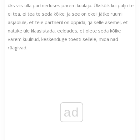
üks viis olla partnerluses parem kuulaja. Ükskõik kui palju te
ei tea, ei tea te seda kõike. Ja see on okei! Jätke ruumi
asjaolule, et teie partneril on õppida, 'ja selle asemel, et
natuke üle klaasistada, eeldades, et olete seda kõike
varem kuulnud, keskenduge tõesti sellele, mida nad
räägivad.
ad