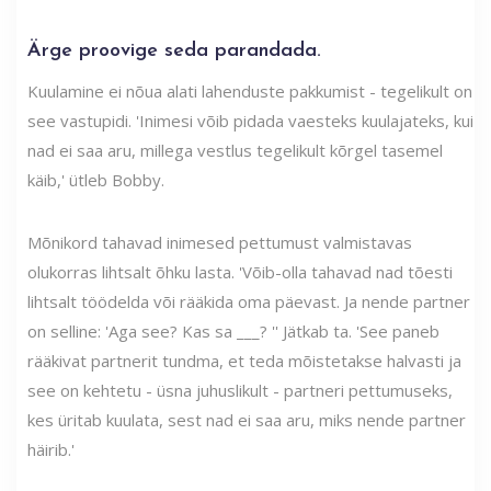
Ärge proovige seda parandada.
Kuulamine ei nõua alati lahenduste pakkumist - tegelikult on
see vastupidi. 'Inimesi võib pidada vaesteks kuulajateks, kui
nad ei saa aru, millega vestlus tegelikult kõrgel tasemel
käib,' ütleb Bobby.
Mõnikord tahavad inimesed pettumust valmistavas
olukorras lihtsalt õhku lasta. 'Võib-olla tahavad nad tõesti
lihtsalt töödelda või rääkida oma päevast. Ja nende partner
on selline: 'Aga see? Kas sa ___? '' Jätkab ta. 'See paneb
rääkivat partnerit tundma, et teda mõistetakse halvasti ja
see on kehtetu - üsna juhuslikult - partneri pettumuseks,
kes üritab kuulata, sest nad ei saa aru, miks nende partner
häirib.'