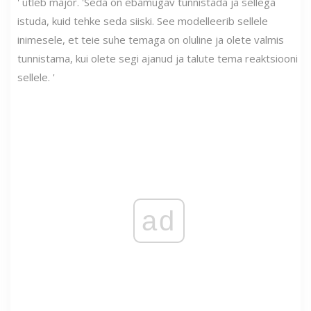
' ütleb major. 'Seda on ebamugav tunnistada ja sellega
istuda, kuid tehke seda siiski. See modelleerib sellele
inimesele, et teie suhe temaga on oluline ja olete valmis
tunnistama, kui olete segi ajanud ja talute tema reaktsiooni
sellele. '
ad