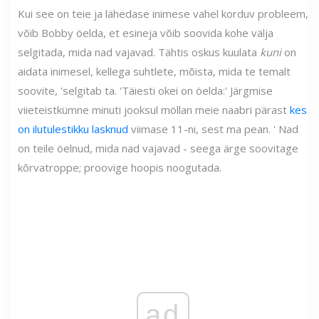
Kui see on teie ja lähedase inimese vahel korduv probleem,
võib Bobby öelda, et esineja võib soovida kohe välja
selgitada, mida nad vajavad. Tähtis oskus kuulata
kuni
on
aidata inimesel, kellega suhtlete, mõista, mida te temalt
soovite, 'selgitab ta. 'Täiesti okei on öelda:' Järgmise
viieteistkümne minuti jooksul möllan meie naabri pärast
kes
on ilutulestikku lasknud
viimase 11-ni, sest ma pean. ' Nad
on teile öelnud, mida nad vajavad - seega ärge soovitage
kõrvatroppe; proovige hoopis noogutada.
ad