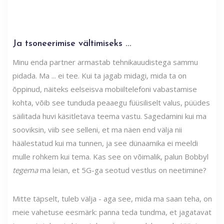
Ja tsoneerimise vältimiseks ...
Minu enda partner armastab tehnikauudistega sammu
pidada. Ma ... ei tee. Kui ta jagab midagi, mida ta on
õppinud, näiteks eelseisva mobiiltelefoni vabastamise
kohta, võib see tunduda peaaegu füüsiliselt valus, püüdes
säilitada huvi käsitletava teema vastu. Sagedamini kui ma
sooviksin, viib see selleni, et ma näen end välja nii
häälestatud kui ma tunnen, ja see dünaamika ei meeldi
mulle rohkem kui tema. Kas see on võimalik, palun Bobbyl
tegema
ma leian, et 5G-ga seotud vestlus on neetimine?
Mitte täpselt, tuleb välja - aga see, mida ma saan teha, on
meie vahetuse eesmärk: panna teda tundma, et jagatavat