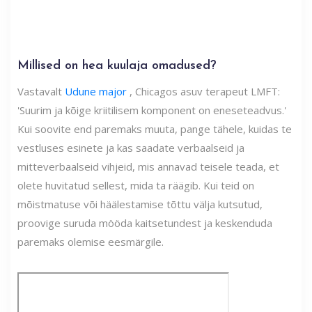
Millised on hea kuulaja omadused?
Vastavalt
Udune major
, Chicagos asuv terapeut LMFT:
'Suurim ja kõige kriitilisem komponent on eneseteadvus.'
Kui soovite end paremaks muuta, pange tähele, kuidas te
vestluses esinete ja kas saadate verbaalseid ja
mitteverbaalseid vihjeid, mis annavad teisele teada, et
olete huvitatud sellest, mida ta räägib. Kui teid on
mõistmatuse või häälestamise tõttu välja kutsutud,
proovige suruda mööda kaitsetundest ja keskenduda
paremaks olemise eesmärgile.