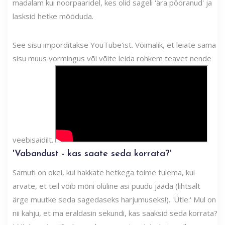
madalam kui noorpaaridel, kes olid sageli 'ära pööranud' ja
lasksid hetke mööduda.
See sisu imporditakse YouTube'ist. Võimalik, et leiate sama
sisu muus vormingus või võite leida rohkem teavet nende
veebisaidilt.
'Vabandust - kas saate seda korrata?'
Samuti on okei, kui hakkate hetkega toime tulema, kui
arvate, et teil võib mõni oluline asi puudu jääda (lihtsalt
ärge muutke seda sagedaseks harjumuseks!). 'Ütle:' Mul on
nii kahju, et ma eraldasin sekundi, kas saaksid seda korrata?