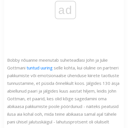
ad
Bobby nõuanne meenutab suheteadlasi John ja Julie
Gottmani
tuntud uuring
selle kohta, kui oluline on partneri
pakkumiste või emotsionaalse ühenduse kiirete taotluste
tunnustamine, et püsida õnnelikult koos. Jälgides 130 äsja
abiellunud paari ja jälgides kuus aastat hiljem, leidis John
Gottman, et paarid, kes olid kõige sagedamini oma
abikaasa pakkumiste poole pöördunud - näiteks peatusid
ilusa aia kohal ooh, mida teine ​​abikaasa samal ajal tähele
pani ühisel jalutuskäigul - lahutusprotsent oli oluliselt