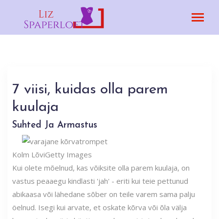
7 viisi, kuidas olla parem
kuulaja
Suhted Ja Armastus
Kolm Lõvi
Getty Images
Kui olete mõelnud, kas võiksite olla parem kuulaja, on
vastus peaaegu kindlasti 'jah' - eriti kui teie pettunud
abikaasa või lähedane sõber on teile varem sama palju
öelnud. Isegi kui arvate, et oskate kõrva või õla välja