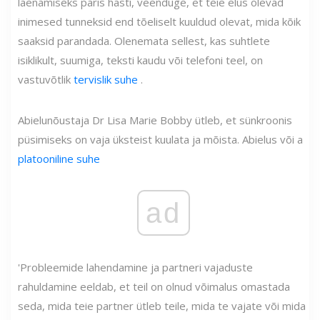
laenamiseks päris hästi, veenduge, et teie elus olevad
inimesed tunneksid end tõeliselt kuuldud olevat, mida kõik
saaksid parandada. Olenemata sellest, kas suhtlete
isiklikult, suumiga, teksti kaudu või telefoni teel, on
vastuvõtlik
tervislik suhe
.
Abielunõustaja
Dr Lisa Marie Bobby
ütleb, et sünkroonis
püsimiseks on vaja üksteist kuulata ja mõista. Abielus või a
platooniline suhe
ad
'Probleemide lahendamine ja partneri vajaduste
rahuldamine eeldab, et teil on olnud võimalus omastada
seda, mida teie partner ütleb teile, mida te vajate või mida